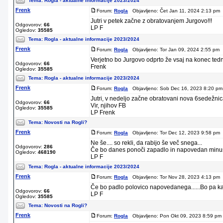
Tema:
Rogla - aktualne informacije 2023/2024
Frenk
Forum:
Rogla
Objavljeno: Čet Jan 11, 2024 2:13 pm 
Jutri v petek začne z obratovanjem Jurgovo!!!
Odgovorov:
66
LP F
Ogledov:
35585
Tema:
Rogla - aktualne informacije 2023/2024
Frenk
Forum:
Rogla
Objavljeno: Tor Jan 09, 2024 2:55 pm 
Verjetno bo Jurgovo odprto že vsaj na konec tedn
Odgovorov:
66
Frenk
Ogledov:
35585
Tema:
Rogla - aktualne informacije 2023/2024
Frenk
Forum:
Rogla
Objavljeno: Sob Dec 16, 2023 8:20 pm
Jutri, v nedeljo začne obratovani nova 6sedežnic
Odgovorov:
66
Vir, njihov FB
Ogledov:
35585
LP Frenk
Tema:
Novosti na Rogli?
Frenk
Forum:
Rogla
Objavljeno: Tor Dec 12, 2023 9:58 pm 
Ne še.... so rekli, da rabijo še več snega...
Odgovorov:
286
Če bo danes ponoči zapadlo in napovedan minus m
Ogledov:
468190
LP F
Tema:
Rogla - aktualne informacije 2023/2024
Frenk
Forum:
Rogla
Objavljeno: Tor Nov 28, 2023 4:13 pm 
Če bo padlo polovico napovedanega......Bo pa ka
Odgovorov:
66
LP F
Ogledov:
35585
Tema:
Novosti na Rogli?
Frenk
Forum:
Rogla
Objavljeno: Pon Okt 09, 2023 8:59 pm 