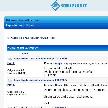
Nalaganje fotografij na forum
Registriraj se
::
Prijava
Kazalo po Smucisca.net forumu
»
Išči
Najdeno 558 zadetkov
Avtor
Tema:
Rogla - aktualne informacije 2023/2024
Frenk
Forum:
Rogla
Objavljeno: Pon Mar 11, 2024 6:22 pm 
25 cm do jutri zjutraj!!!!
Odgovorov:
66
PS. če falim v plus častim na Uniorčku!
Ogledov:
35585
LP Frenk
Tema:
Rogla - aktualne informacije 2023/2024
Frenk
Forum:
Rogla
Objavljeno: Tor Feb 20, 2024 3:51 pm 
Po predolgem času zopet na snegu...(zjutraj trdo
Odgovorov:
66
Ogledov:
35585
Upam da bo padlo vsaj nekaj snega..
LP F