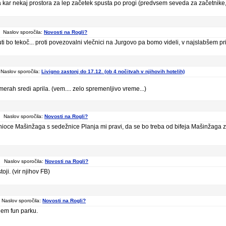
 kar nekaj prostora za lep začetek spusta po progi (predvsem seveda za začetnike, ka
Naslov sporočila:
Novosti na Rogli?
i bo tekoč... proti povezovalni vlečnici na Jurgovo pa bomo videli, v najslabšem pri
Naslov sporočila:
Livigno zastonj do 17.12. (ob 4 nočitvah v njihovih hotelih)
merah sredi aprila. (vem.... zelo spremenljivo vreme...)
 Naslov sporočila:
Novosti na Rogli?
oce Mašinžaga s sedežnice Planja mi pravi, da se bo treba od bifeja Mašinžaga z
 Naslov sporočila:
Novosti na Rogli?
ji. (vir njihov FB)
Naslov sporočila:
Novosti na Rogli?
jem fun parku.