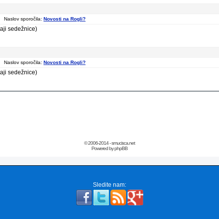
 Naslov sporočila:
Novosti na Rogli?
taji sedežnice)
 Naslov sporočila:
Novosti na Rogli?
taji sedežnice)
© 2006-2014 - smucisca.net
Powered by phpBB
Sledite nam: