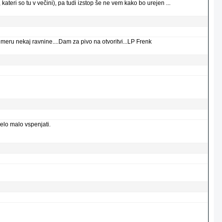
teri so tu v večini), pa tudi izstop še ne vem kako bo urejen ...
meru nekaj ravnine....Dam za pivo na otvoritvi...LP Frenk
elo malo vspenjati.