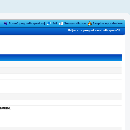
Pomoč pogostih vprašanj
Išči
Seznam članov
Skupine uporabnikov
Prijava za pregled zasebnih sporočil
atuire.