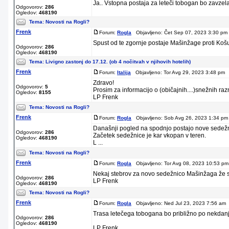
Ja.. Vstopna postaja za leteči tobogan bo zavzela
Odgovorov:
286
Ogledov:
468190
Tema:
Novosti na Rogli?
Frenk
Forum:
Rogla
Objavljeno: Čet Sep 07, 2023 3:30 pm 
Spust od te zgornje postaje Mašinžage proti Košut
Odgovorov:
286
Ogledov:
468190
Tema:
Livigno zastonj do 17.12. (ob 4 nočitvah v njihovih hotelih)
Frenk
Forum:
Italija
Objavljeno: Tor Avg 29, 2023 3:48 pm 
Zdravo!
Odgovorov:
5
Prosim za informacijo o (običajnih....)snežnih raz
Ogledov:
8155
LP Frenk
Tema:
Novosti na Rogli?
Frenk
Forum:
Rogla
Objavljeno: Sob Avg 26, 2023 1:34 pm
Današnji pogled na spodnjo postajo nove sedežni
Odgovorov:
286
Začetek sedežnice je kar vkopan v teren.
Ogledov:
468190
L ...
Tema:
Novosti na Rogli?
Frenk
Forum:
Rogla
Objavljeno: Tor Avg 08, 2023 10:53 pm
Nekaj stebrov za novo sedežnico Mašinžaga že sto
Odgovorov:
286
LP Frenk
Ogledov:
468190
Tema:
Novosti na Rogli?
Frenk
Forum:
Rogla
Objavljeno: Ned Jul 23, 2023 7:56 am 
Trasa letečega tobogana bo približno po nekdan
Odgovorov:
286
Ogledov:
468190
LP Frenk