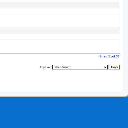
Stran
1
od
38
Pojdi na: