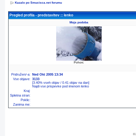
Kazalo po Smucisca.net forumu
Pregled profila - predstavitev :: lenko
Moja podoba
Pohorc
Pridružen/-a:
Ned Okt 2005 13:34
Vse objave:
3133
[3.40% vseh objav / 0.41 objav na dan]
Najdi vse prispevke pod imenom lenko
Kraj:
Spletna stran:
Poklic:
Zanima me:
© 