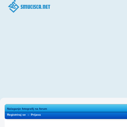
Nalaganje fotografij na forum
Registriraj se
::
Prijava