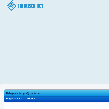
Nalaganje fotografij na forum
Registriraj se
::
Prijava