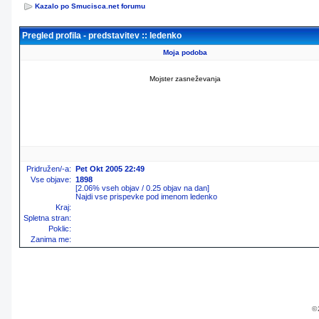
Kazalo po Smucisca.net forumu
Pregled profila - predstavitev :: ledenko
Moja podoba
Mojster zasneževanja
Pridružen/-a:
Pet Okt 2005 22:49
Vse objave:
1898
[2.06% vseh objav / 0.25 objav na dan]
Najdi vse prispevke pod imenom ledenko
Kraj:
Spletna stran:
Poklic:
Zanima me:
© 