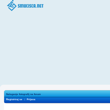
Nalaganje fotografij na forum
Registriraj se
::
Prijava