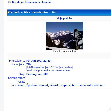
Kazalo po Smucisca.net forumu
Pregled profila - predstavitev :: tim
Moja podoba
Pili dile po vsaki furi
Pridružen/-a:
Pet Jan 2007 22:49
Vse objave:
799
[0.87% vseh objav / 0.11 objav na dan]
Najdi vse prispevke pod imenom tim
Kraj:
Birmingham, UK
Spletna stran:
Poklic:
Zanima me:
Športna znanost, žičniške naprave ter zasneževalni sistemi
© 