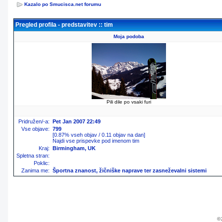
Kazalo po Smucisca.net forumu
Pregled profila - predstavitev :: tim
Moja podoba
Pili dile po vsaki furi
Pridružen/-a:
Pet Jan 2007 22:49
Vse objave:
799
[0.87% vseh objav / 0.11 objav na dan]
Najdi vse prispevke pod imenom tim
Kraj:
Birmingham, UK
Spletna stran:
Poklic:
Zanima me:
Športna znanost, žičniške naprave ter zasneževalni sistemi
© 