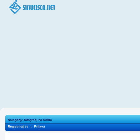
Nalaganje fotografij na forum
Registriraj se
::
Prijava