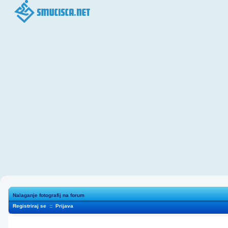
Nalaganje fotografij na forum
Registriraj se
::
Prijava