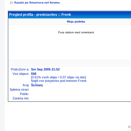
Kazalo po Smucisca.net forumu
Pregled profila - predstavitev :: Frenk
Moja podoba
Fura slalom med smrekami
Pridružen/-a:
Sre Sep 2005 21:52
Vse objave:
558
[0.61% vseh objav / 0.07 objav na dan]
Najdi vse prispevke pod imenom Frenk
Kraj:
Šoštanj
Spletna stran:
Poklic:
Zanima me:
© 