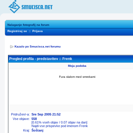
Nalaganje fotografij na forum
Registriraj se
::
Prijava
Kazalo po Smucisca.net forumu
Pregled profila - predstavitev :: Frenk
Moja podoba
Fura slalom med smrekami
Pridružen/-a:
Sre Sep 2005 21:52
Vse objave:
558
[0.61% vseh objav / 0.07 objav na dan]
Najdi vse prispevke pod imenom Frenk
Kraj:
Šoštanj