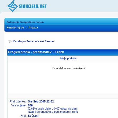
Nalaganje fotografij na forum
Registriraj se
::
Prijava
Kazalo po Smucisca.net forumu
Pregled profila - predstavitev :: Frenk
Moja podoba
Fura slalom med smrekami
Pridružen/-a:
Sre Sep 2005 21:52
Vse objave:
558
[0.61% vseh objav / 0.07 objav na dan]
Najdi vse prispevke pod imenom Frenk
Kraj:
Šoštanj