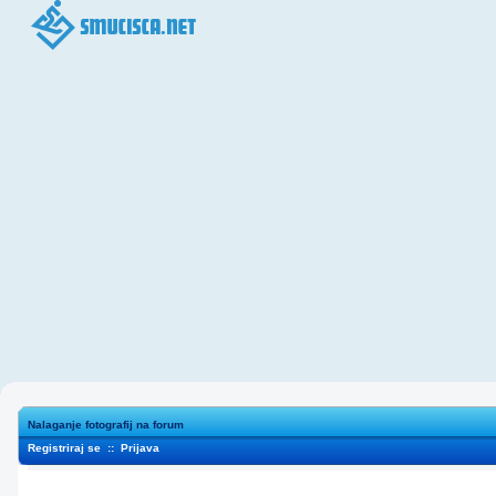
Nalaganje fotografij na forum
Registriraj se
::
Prijava