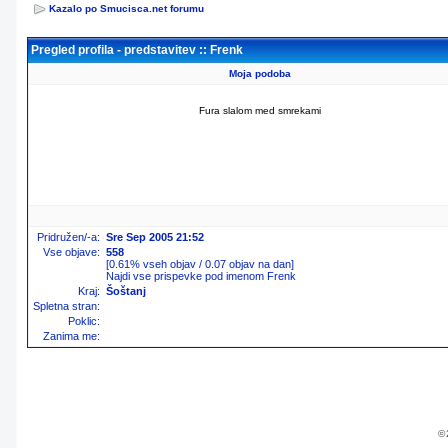
Kazalo po Smucisca.net forumu
Pregled profila - predstavitev :: Frenk
Moja podoba
Fura slalom med smrekami
Pridružen/-a:
Sre Sep 2005 21:52
Vse objave:
558
[0.61% vseh objav / 0.07 objav na dan]
Najdi vse prispevke pod imenom Frenk
Kraj:
Šoštanj
Spletna stran:
Poklic:
Zanima me:
© 