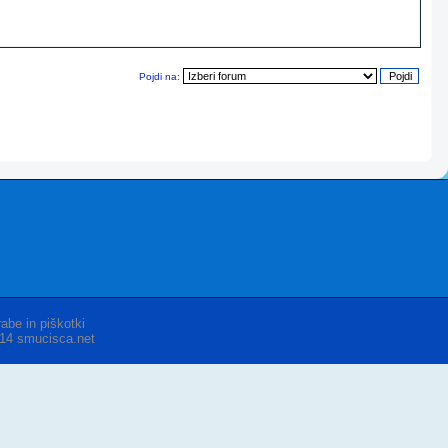
Pojdi na:
abe in piškotki
014 smucisca.net