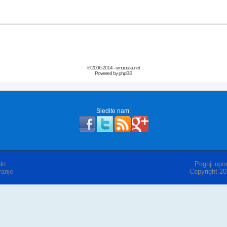
© 2006-2014 - smucisca.net
Powered by phpBB
Sledite nam:
kt
Pogoji upor
anje
Copyright 2