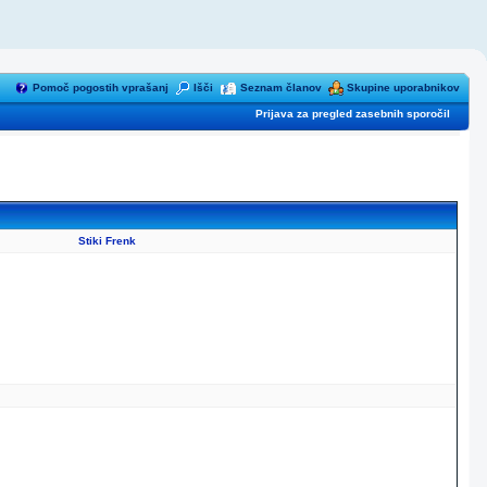
Pomoč pogostih vprašanj
Išči
Seznam članov
Skupine uporabnikov
Prijava za pregled zasebnih sporočil
Stiki Frenk