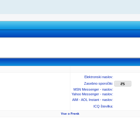
Elektronski naslov:
Zasebno sporočilo:
MSN Messenger - naslov:
Yahoo Messenger - naslov:
AIM - AOL Instant - naslov:
ICQ številka:
Vse o Frenk