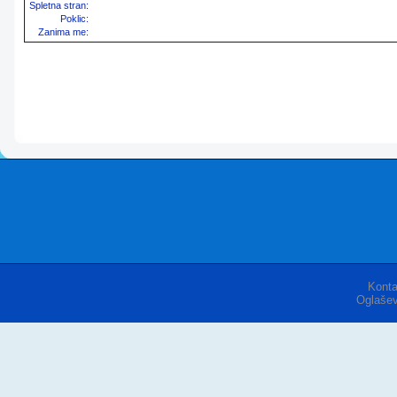
Spletna stran:
Poklic:
Zanima me:
Konta
Oglašev