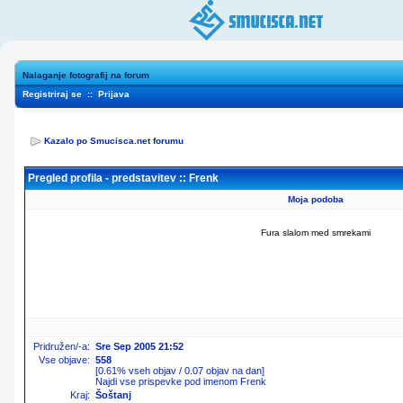
Nalaganje fotografij na forum
Registriraj se
::
Prijava
Kazalo po Smucisca.net forumu
Pregled profila - predstavitev :: Frenk
Moja podoba
Fura slalom med smrekami
Pridružen/-a:
Sre Sep 2005 21:52
Vse objave:
558
[0.61% vseh objav / 0.07 objav na dan]
Najdi vse prispevke pod imenom Frenk
Kraj:
Šoštanj