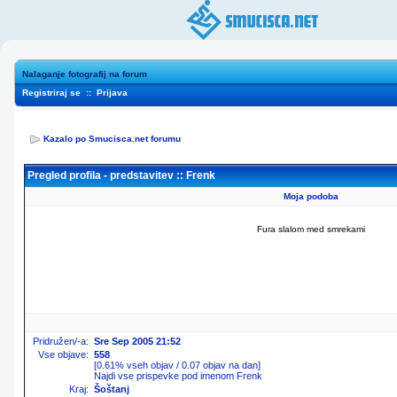
Nalaganje fotografij na forum
Registriraj se
::
Prijava
Kazalo po Smucisca.net forumu
Pregled profila - predstavitev :: Frenk
Moja podoba
Fura slalom med smrekami
Pridružen/-a:
Sre Sep 2005 21:52
Vse objave:
558
[0.61% vseh objav / 0.07 objav na dan]
Najdi vse prispevke pod imenom Frenk
Kraj:
Šoštanj