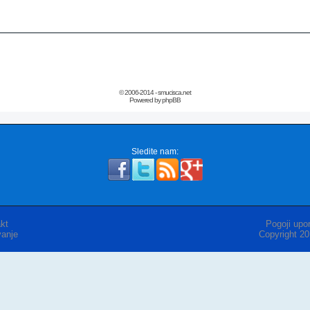
© 2006-2014 - smucisca.net
Powered by phpBB
Sledite nam:
kt
Pogoji upor
anje
Copyright 2