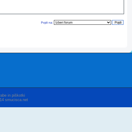
Pojdi na:
abe in piškotki
014 smucisca.net