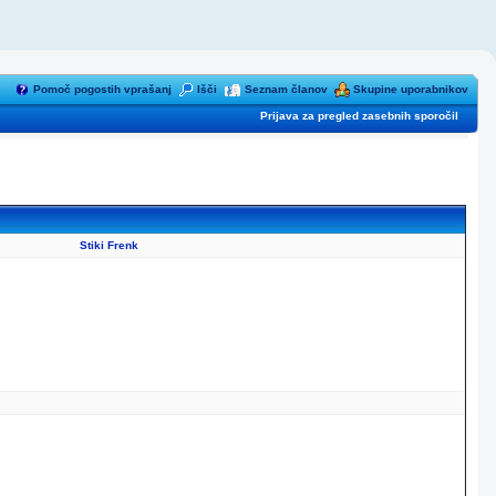
Pomoč pogostih vprašanj
Išči
Seznam članov
Skupine uporabnikov
Prijava za pregled zasebnih sporočil
Stiki Frenk