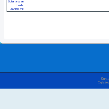
Spletna stran:
Poklic:
Zanima me:
Konta
Oglašev