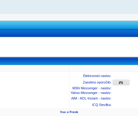
Elektronski naslov:
Zasebno sporočilo:
MSN Messenger - naslov:
Yahoo Messenger - naslov:
AIM - AOL Instant - naslov:
ICQ številka:
Vse o Frenk