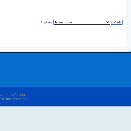
Pojdi na:
abe in piškotki
014 smucisca.net