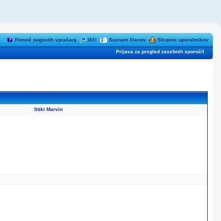
Pomoč pogostih vprašanj
Išči
Seznam članov
Skupine uporabnikov
Prijava za pregled zasebnih sporočil
Stiki Marvin