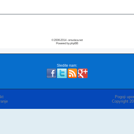
© 2006-2014 - smucisca.net
Powered by phpBB
Sledite nam:
kt
Pogoji upor
anje
Copyright 2