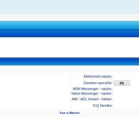
Elektronski naslov:
Zasebno sporočilo:
MSN Messenger - naslov:
Yahoo Messenger - naslov:
AIM - AOL Instant - naslov:
ICQ številka:
Vse o Marvin