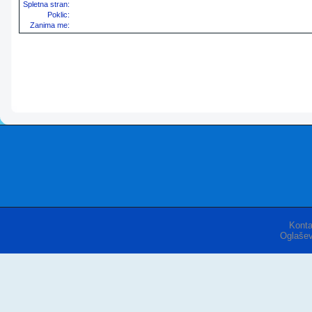
Spletna stran:
Poklic:
Zanima me:
Konta
Oglašev