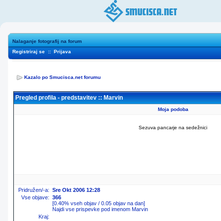
Nalaganje fotografij na forum
Registriraj se
::
Prijava
Kazalo po Smucisca.net forumu
Pregled profila - predstavitev :: Marvin
Moja podoba
Sezuva pancarje na sedežnici
Pridružen/-a:
Sre Okt 2006 12:28
Vse objave:
366
[0.40% vseh objav / 0.05 objav na dan]
Najdi vse prispevke pod imenom Marvin
Kraj: