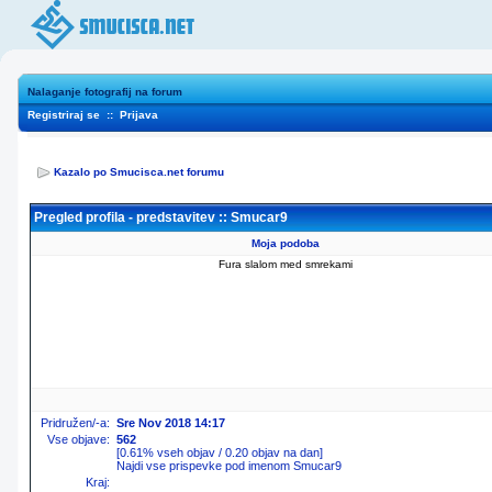
Nalaganje fotografij na forum
Registriraj se
::
Prijava
Kazalo po Smucisca.net forumu
Pregled profila - predstavitev :: Smucar9
Moja podoba
Fura slalom med smrekami
Pridružen/-a:
Sre Nov 2018 14:17
Vse objave:
562
[0.61% vseh objav / 0.20 objav na dan]
Najdi vse prispevke pod imenom Smucar9
Kraj: