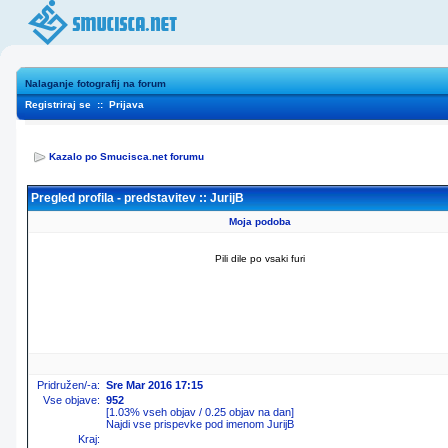
Nalaganje fotografij na forum
Registriraj se
::
Prijava
Kazalo po Smucisca.net forumu
Pregled profila - predstavitev :: JurijB
Moja podoba
Pili dile po vsaki furi
Pridružen/-a:
Sre Mar 2016 17:15
Vse objave:
952
[1.03% vseh objav / 0.25 objav na dan]
Najdi vse prispevke pod imenom JurijB
Kraj: