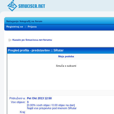
Nalaganje fotografij na forum
Registriraj se
::
Prijava
Kazalo po Smucisca.net forumu
Pregled profila - predstavitev :: SRutar
Moja podoba
Smuča s sulicami
Pridružen/-a:
Pet Okt 2013 12:50
Vse objave:
3
[0.00% vseh objav / 0.00 objav na dan]
Najdi vse prispevke pod imenom SRutar
Kraj: