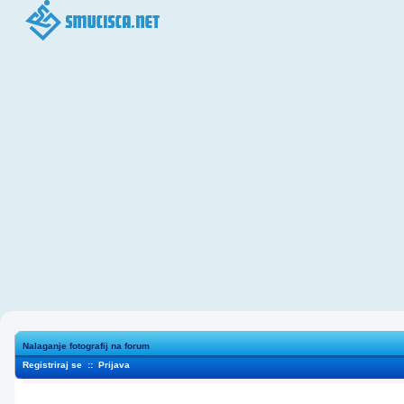
Nalaganje fotografij na forum
Registriraj se
::
Prijava