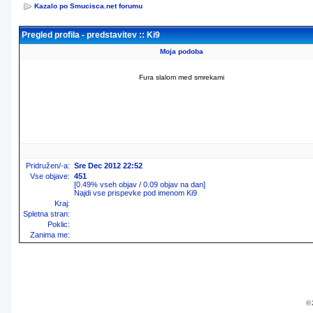
Kazalo po Smucisca.net forumu
Pregled profila - predstavitev :: Ki9
Moja podoba
Fura slalom med smrekami
Pridružen/-a:
Sre Dec 2012 22:52
Vse objave:
451
[0.49% vseh objav / 0.09 objav na dan]
Najdi vse prispevke pod imenom Ki9
Kraj:
Spletna stran:
Poklic:
Zanima me:
© 