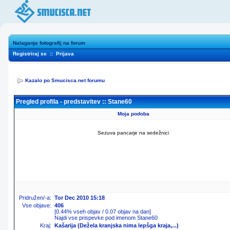
Nalaganje fotografij na forum
Registriraj se
::
Prijava
Kazalo po Smucisca.net forumu
Pregled profila - predstavitev :: Stane60
Moja podoba
Sezuva pancarje na sedežnici
Pridružen/-a:
Tor Dec 2010 15:18
Vse objave:
406
[0.44% vseh objav / 0.07 objav na dan]
Najdi vse prispevke pod imenom Stane60
Kraj:
Kašarija (Dežela kranjska nima lepšga kraja,...)