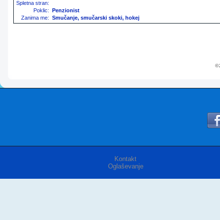
Spletna stran:
Poklic:
Penzionist
Zanima me:
Smučanje, smučarski skoki, hokej
© 
Kontakt
Oglaševanje