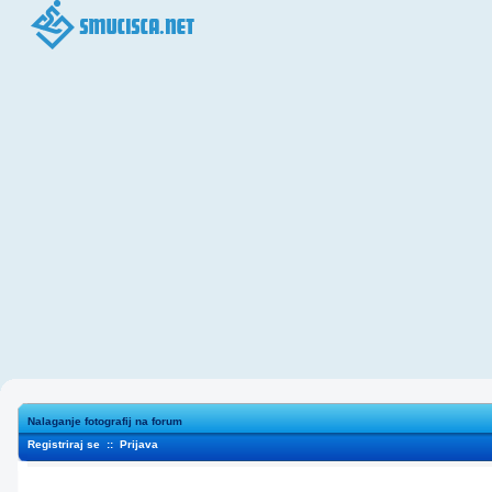
Nalaganje fotografij na forum
Registriraj se
::
Prijava