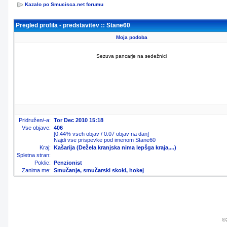
Kazalo po Smucisca.net forumu
Pregled profila - predstavitev :: Stane60
Moja podoba
Sezuva pancarje na sedežnici
Pridružen/-a:
Tor Dec 2010 15:18
Vse objave:
406
[0.44% vseh objav / 0.07 objav na dan]
Najdi vse prispevke pod imenom Stane60
Kraj:
Kašarija (Dežela kranjska nima lepšga kraja,...)
Spletna stran:
Poklic:
Penzionist
Zanima me:
Smučanje, smučarski skoki, hokej
© 