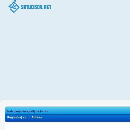
Nalaganje fotografij na forum
Registriraj se
::
Prijava