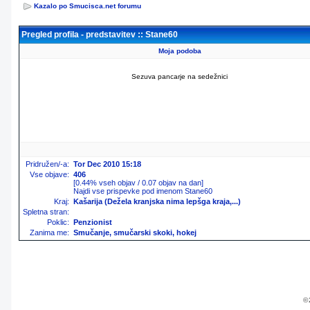
Kazalo po Smucisca.net forumu
Pregled profila - predstavitev :: Stane60
Moja podoba
Sezuva pancarje na sedežnici
Pridružen/-a:
Tor Dec 2010 15:18
Vse objave:
406
[0.44% vseh objav / 0.07 objav na dan]
Najdi vse prispevke pod imenom Stane60
Kraj:
Kašarija (Dežela kranjska nima lepšga kraja,...)
Spletna stran:
Poklic:
Penzionist
Zanima me:
Smučanje, smučarski skoki, hokej
© 