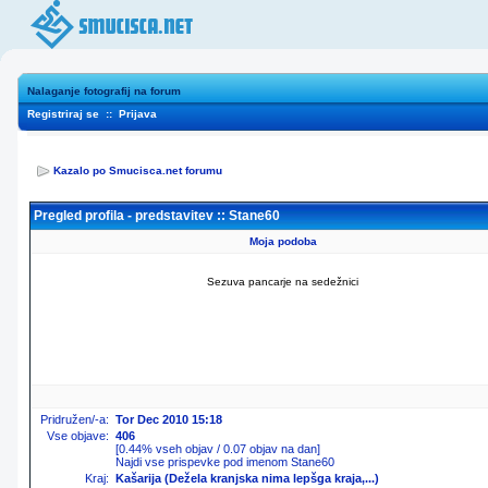
Nalaganje fotografij na forum
Registriraj se
::
Prijava
Kazalo po Smucisca.net forumu
Pregled profila - predstavitev :: Stane60
Moja podoba
Sezuva pancarje na sedežnici
Pridružen/-a:
Tor Dec 2010 15:18
Vse objave:
406
[0.44% vseh objav / 0.07 objav na dan]
Najdi vse prispevke pod imenom Stane60
Kraj:
Kašarija (Dežela kranjska nima lepšga kraja,...)