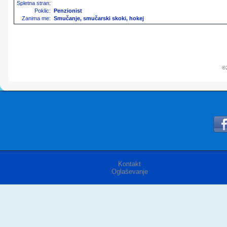
Spletna stran:
Poklic:
Penzionist
Zanima me:
Smučanje, smučarski skoki, hokej
© 
Kontakt
Oglaševanje