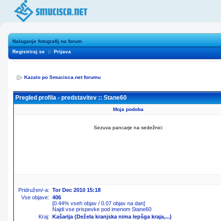
Nalaganje fotografij na forum
Registriraj se
::
Prijava
Kazalo po Smucisca.net forumu
Pregled profila - predstavitev :: Stane60
Moja podoba
Sezuva pancarje na sedežnici
Pridružen/-a:
Tor Dec 2010 15:18
Vse objave:
406
[0.44% vseh objav / 0.07 objav na dan]
Najdi vse prispevke pod imenom Stane60
Kraj:
Kašarija (Dežela kranjska nima lepšga kraja,...)