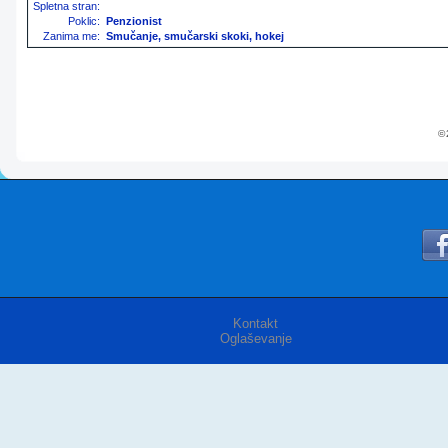
Spletna stran:
Poklic:
Penzionist
Zanima me:
Smučanje, smučarski skoki, hokej
© 
Kontakt
Oglaševanje