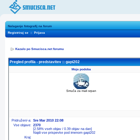
Nalaganje fotografij na forum
Registriraj se
::
Prijava
Kazalo po Smucisca.net forumu
Pregled profila - predstavitev :: gapi202
Moja podoba
Smuča za mali srpan
Pridružen/-a:
Sre Mar 2010 22:08
Vse objave:
2370
[2.58% vseh objav / 0.39 objav na dan]
Najdi vse prispevke pod imenom gapi202
Kraj: