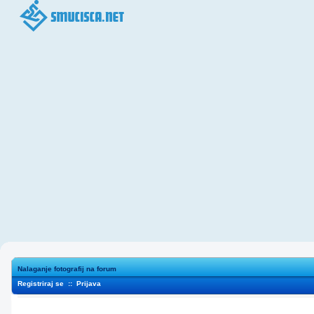
Nalaganje fotografij na forum
Registriraj se
::
Prijava