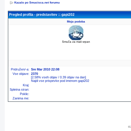
Kazalo po Smucisca.net forumu
Pregled profila - predstavitev :: gapi202
Moja podoba
Smuča za mali srpan
Pridružen/-a:
Sre Mar 2010 22:08
Vse objave:
2370
[2.58% vseh objav / 0.39 objav na dan]
Najdi vse prispevke pod imenom gapi202
Kraj:
Spletna stran:
Poklic:
Zanima me:
© 