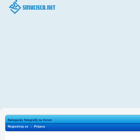
Nalaganje fotografij na forum
Registriraj se
::
Prijava