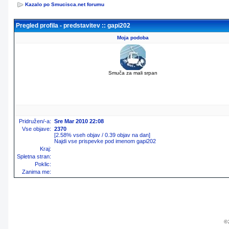
Kazalo po Smucisca.net forumu
Pregled profila - predstavitev :: gapi202
Moja podoba
Smuča za mali srpan
Pridružen/-a:
Sre Mar 2010 22:08
Vse objave:
2370
[2.58% vseh objav / 0.39 objav na dan]
Najdi vse prispevke pod imenom gapi202
Kraj:
Spletna stran:
Poklic:
Zanima me:
© 