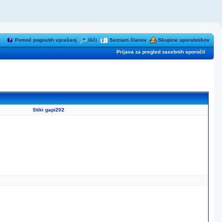
Pomoč pogostih vprašanj
Išči
Seznam članov
Skupine uporabnikov
Prijava za pregled zasebnih sporočil
Stiki gapi202