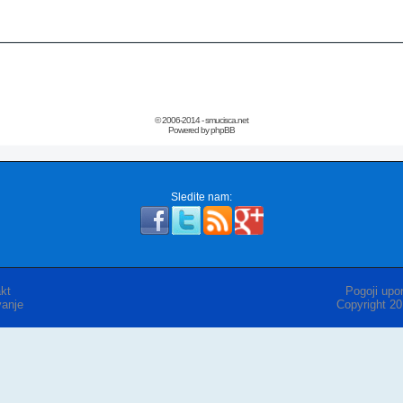
© 2006-2014 - smucisca.net
Powered by phpBB
Sledite nam:
kt
Pogoji upor
anje
Copyright 2