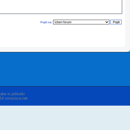
Pojdi na:
abe in piškotki
014 smucisca.net