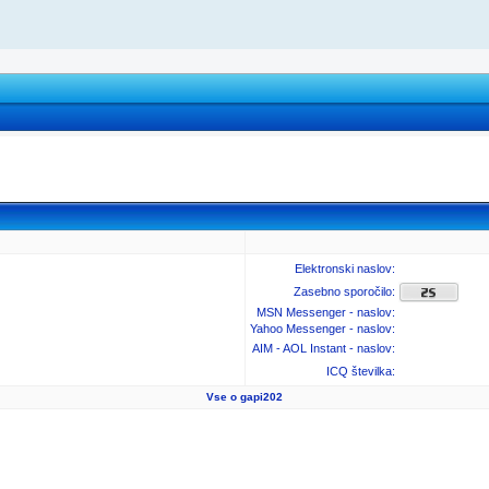
Elektronski naslov:
Zasebno sporočilo:
MSN Messenger - naslov:
Yahoo Messenger - naslov:
AIM - AOL Instant - naslov:
ICQ številka:
Vse o gapi202