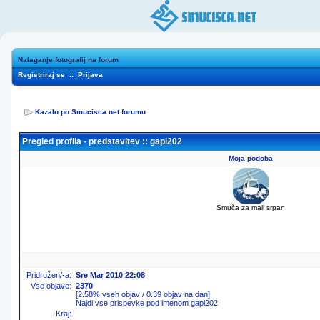
Nalaganje fotografij na forum
Registriraj se
::
Prijava
Kazalo po Smucisca.net forumu
Pregled profila - predstavitev :: gapi202
Moja podoba
Smuča za mali srpan
Pridružen/-a:
Sre Mar 2010 22:08
Vse objave:
2370
[2.58% vseh objav / 0.39 objav na dan]
Najdi vse prispevke pod imenom gapi202
Kraj: