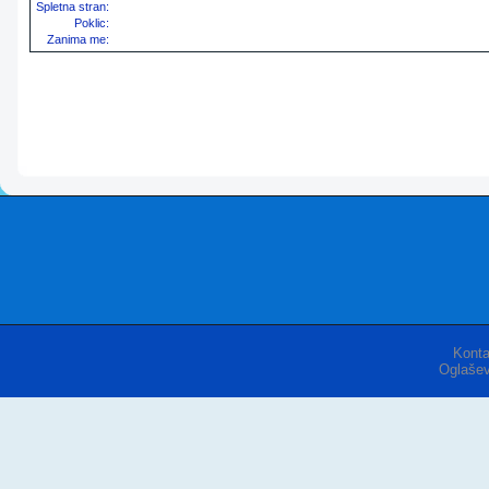
Spletna stran:
Poklic:
Zanima me:
Konta
Oglašev