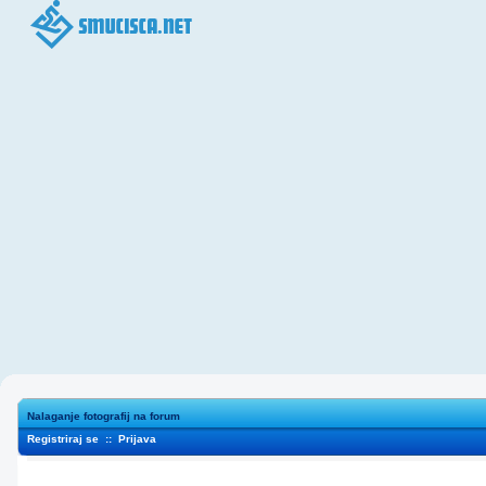
Nalaganje fotografij na forum
Registriraj se
::
Prijava