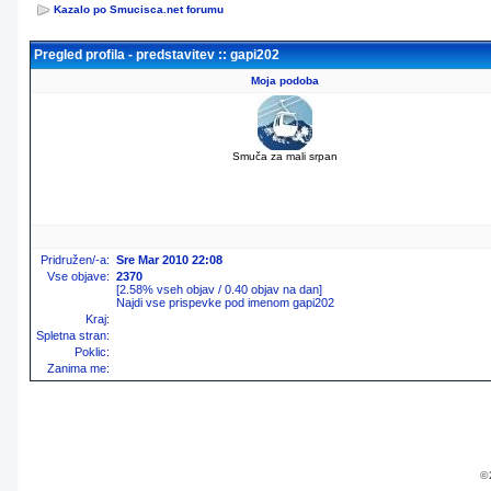
Kazalo po Smucisca.net forumu
Pregled profila - predstavitev :: gapi202
Moja podoba
Smuča za mali srpan
Pridružen/-a:
Sre Mar 2010 22:08
Vse objave:
2370
[2.58% vseh objav / 0.40 objav na dan]
Najdi vse prispevke pod imenom gapi202
Kraj:
Spletna stran:
Poklic:
Zanima me:
© 