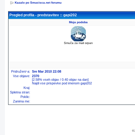
Kazalo po Smucisca.net forumu
Pregled profila - predstavitev :: gapi202
Moja podoba
Smuča za mali srpan
Pridružen/-a:
Sre Mar 2010 22:08
Vse objave:
2370
[2.58% vseh objav / 0.40 objav na dan]
Najdi vse prispevke pod imenom gapi202
Kraj:
Spletna stran:
Poklic:
Zanima me:
© 