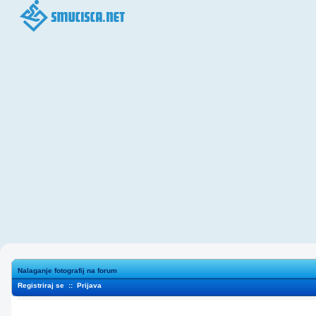
Nalaganje fotografij na forum
Registriraj se
::
Prijava