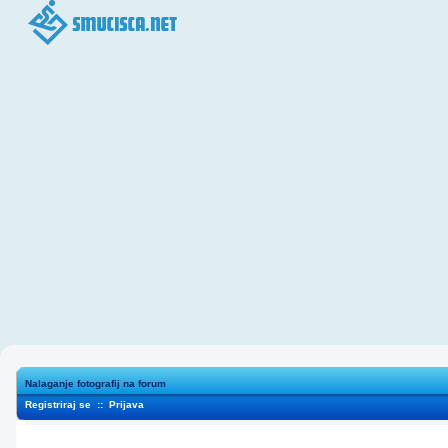
Nalaganje fotografij na forum
Registriraj se
::
Prijava