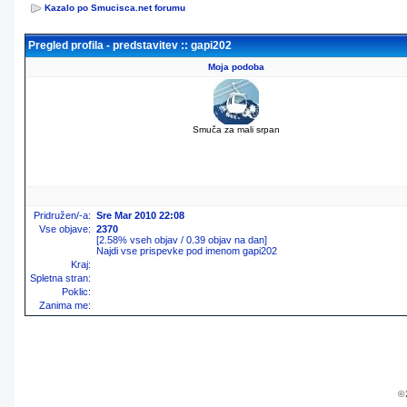
Kazalo po Smucisca.net forumu
Pregled profila - predstavitev :: gapi202
Moja podoba
Smuča za mali srpan
Pridružen/-a:
Sre Mar 2010 22:08
Vse objave:
2370
[2.58% vseh objav / 0.39 objav na dan]
Najdi vse prispevke pod imenom gapi202
Kraj:
Spletna stran:
Poklic:
Zanima me:
© 