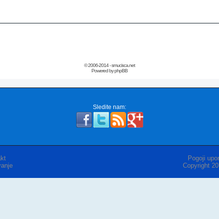
© 2006-2014 - smucisca.net
Powered by phpBB
Sledite nam:
kt
Pogoji upor
anje
Copyright 2