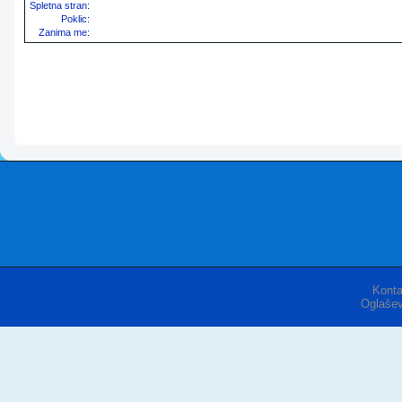
Spletna stran:
Poklic:
Zanima me:
Konta
Oglašev