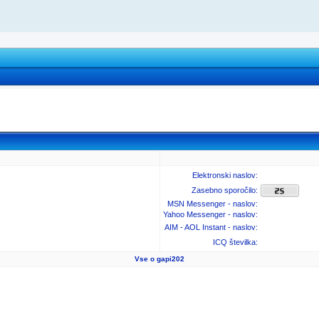
Elektronski naslov:
Zasebno sporočilo:
MSN Messenger - naslov:
Yahoo Messenger - naslov:
AIM - AOL Instant - naslov:
ICQ številka:
Vse o gapi202