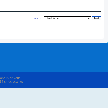
Pojdi na:
abe in piškotki
014 smucisca.net