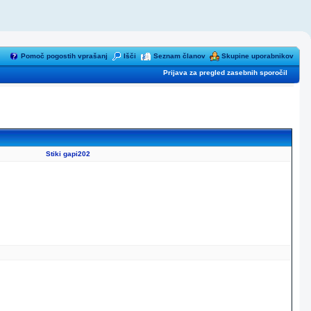
Pomoč pogostih vprašanj
Išči
Seznam članov
Skupine uporabnikov
Prijava za pregled zasebnih sporočil
Stiki gapi202