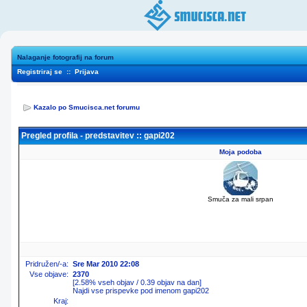
Nalaganje fotografij na forum
Registriraj se
::
Prijava
Kazalo po Smucisca.net forumu
Pregled profila - predstavitev :: gapi202
Moja podoba
Smuča za mali srpan
Pridružen/-a:
Sre Mar 2010 22:08
Vse objave:
2370
[2.58% vseh objav / 0.39 objav na dan]
Najdi vse prispevke pod imenom gapi202
Kraj: