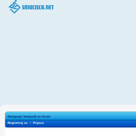
Nalaganje fotografij na forum
Registriraj se
::
Prijava