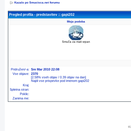
Kazalo po Smucisca.net forumu
Pregled profila - predstavitev :: gapi202
Moja podoba
Smuča za mali srpan
Pridružen/-a:
Sre Mar 2010 22:08
Vse objave:
2370
[2.58% vseh objav / 0.39 objav na dan]
Najdi vse prispevke pod imenom gapi202
Kraj:
Spletna stran:
Poklic:
Zanima me:
© 