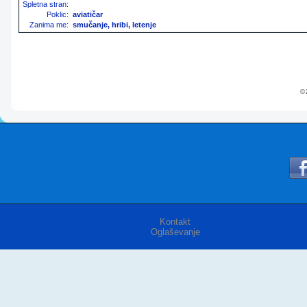
Spletna stran:
Poklic:
aviatičar
Zanima me:
smučanje, hribi, letenje
© 
Kontakt
Oglaševanje