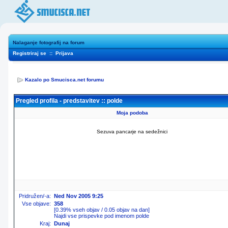
Nalaganje fotografij na forum
Registriraj se
::
Prijava
Kazalo po Smucisca.net forumu
Pregled profila - predstavitev :: polde
Moja podoba
Sezuva pancarje na sedežnici
Pridružen/-a:
Ned Nov 2005 9:25
Vse objave:
358
[0.39% vseh objav / 0.05 objav na dan]
Najdi vse prispevke pod imenom polde
Kraj:
Dunaj