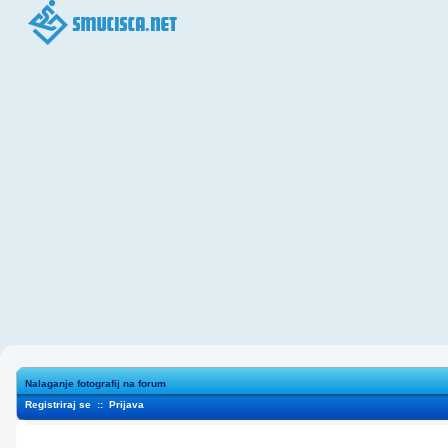
Nalaganje fotografij na forum
Registriraj se
::
Prijava