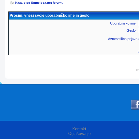
Kazalo po Smucisca.net forumu
Prosim, vnesi svoje uporabniško ime in geslo
Uporabniško ime:
Geslo:
Avtomatična prijava
© 
Kontakt
Oglaševanje