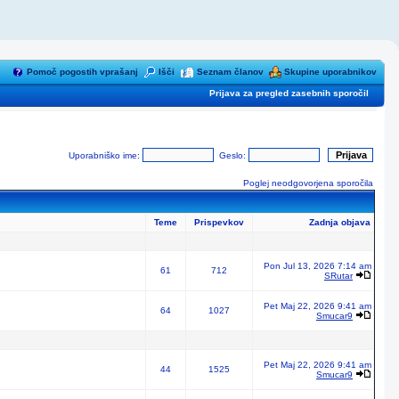
Pomoč pogostih vprašanj
Išči
Seznam članov
Skupine uporabnikov
Prijava za pregled zasebnih sporočil
Uporabniško ime:
Geslo:
Poglej neodgovorjena sporočila
Teme
Prispevkov
Zadnja objava
Pon Jul 13, 2026 7:14 am
61
712
SRutar
Pet Maj 22, 2026 9:41 am
64
1027
Smucar9
Pet Maj 22, 2026 9:41 am
44
1525
Smucar9