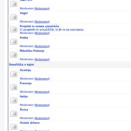
Moderator
Moderatorji
Vogel
Moderator
Moderatorji
Projekti in ostala smučišča
O projektih in smučiščih, ki jih ni na seznamu.
Moderator
Moderatorji
Kobla
Moderator
Moderatorji
Ribniško Pohorje
Moderator
Moderatorji
Smučišča v tujini
Avstrija
Moderator
Moderatorji
Francija
Moderator
Moderatorji
Italija
Moderator
Moderatorji
Švica
Moderator
Moderatorji
Ostale države