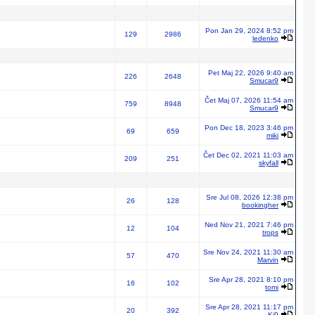
Pon Jan 29, 2024 8:52 pm
129
2986
ledenko
Pet Maj 22, 2026 9:40 am
226
2648
Smucar9
Čet Maj 07, 2026 11:54 am
759
8948
Smucar9
Pon Dec 18, 2023 3:46 pm
69
659
miki
Čet Dec 02, 2021 11:03 am
209
251
skyfall
Sre Jul 08, 2026 12:38 pm
26
128
bookingher
Ned Nov 21, 2021 7:46 pm
12
104
trops
Sre Nov 24, 2021 11:30 am
57
470
Marvin
Sre Apr 28, 2021 8:10 pm
16
102
tomi
Sre Apr 28, 2021 11:17 pm
20
392
Ki9