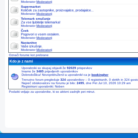
Moderator
Moderatorji
Supermarket
Kotiček za zastopnike, proizvajalce, prodajalce...
Moderator
Moderatorji
Telemark smučanje
Za vse ljubitelje telemarka!
Moderator
Moderatorji
Čvek
Pogovori o vsem ostalem.
Moderator
Moderatorji
Nastanitve
Vaše izkušnje.
Moderator
Moderatorji
Označi forume kot prebrane
Kdo je z nami
Uporabniki so skupaj objavili že
92029
prispevkov
Imamo že
3485
prijavljenih uporabnikov
Dobrodošlica! Novopridruženi/-a uporabnik/-ca je
bookingher
Trenutno forum pregleduje
324
uporabnikov :: 0 registriranih, 0 skritih in 324 gos
Največ obiskovalcev na forumu je bilo:
2495
, dne Pet Jul 10, 2026 10:29 am
Registrirani uporabniki: Noben
Podatki veljajo za uporabnike, ki so aktivni zadnjih pet minut.