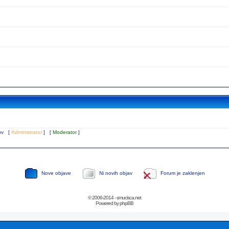
tov [
Administrator
] [
Moderator
]
Nove objave
Ni novih objav
Forum je zaklenjen
© 2006-2014 - smucisca.net
Powered by phpBB