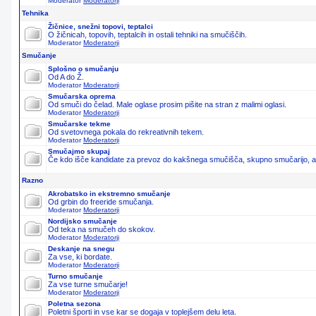
Moderator
Moderatorji
Tehnika
Žičnice, snežni topovi, teptalci
O žičnicah, topovih, teptalcih in ostali tehniki na smučiščih.
Moderator
Moderatorji
Smučanje
Splošno o smučanju
Od A do Ž.
Moderator
Moderatorji
Smučarska oprema
Od smuči do čelad. Male oglase prosim pišite na stran z malimi oglasi.
Moderator
Moderatorji
Smučarske tekme
Od svetovnega pokala do rekreativnih tekem.
Moderator
Moderatorji
Smučajmo skupaj
Če kdo išče kandidate za prevoz do kakšnega smučišča, skupno smučarijo, ali 
Razno
Akrobatsko in ekstremno smučanje
Od grbin do freeride smučanja.
Moderator
Moderatorji
Nordijsko smučanje
Od teka na smučeh do skokov.
Moderator
Moderatorji
Deskanje na snegu
Za vse, ki bordate.
Moderator
Moderatorji
Turno smučanje
Za vse turne smučarje!
Moderator
Moderatorji
Poletna sezona
Poletni športi in vse kar se dogaja v toplejšem delu leta.