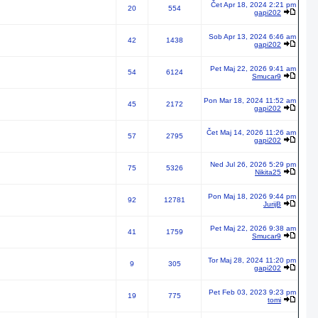
Čet Apr 18, 2024 2:21 pm
20
554
gapi202
Sob Apr 13, 2024 6:46 am
42
1438
gapi202
Pet Maj 22, 2026 9:41 am
54
6124
Smucar9
Pon Mar 18, 2024 11:52 am
45
2172
gapi202
Čet Maj 14, 2026 11:26 am
57
2795
gapi202
Ned Jul 26, 2026 5:29 pm
75
5326
Nikita25
Pon Maj 18, 2026 9:44 pm
92
12781
JurijB
Pet Maj 22, 2026 9:38 am
41
1759
Smucar9
Tor Maj 28, 2024 11:20 pm
9
305
gapi202
Pet Feb 03, 2023 9:23 pm
19
775
tomi