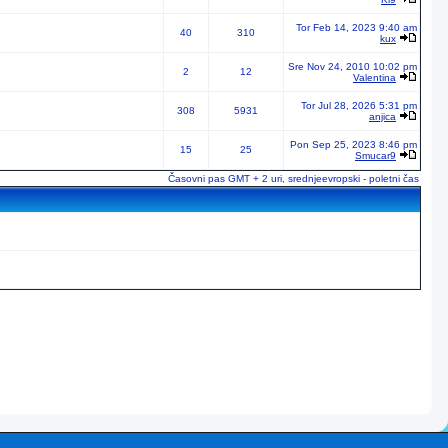
Tor Feb 14, 2023 9:40 am
40
310
kux
Sre Nov 24, 2010 10:02 pm
2
12
Valentina
Tor Jul 28, 2026 5:31 pm
308
5931
anjica
Pon Sep 25, 2023 8:46 pm
15
25
Smucar9
Časovni pas GMT + 2 uri, srednjeevropski - poletni čas