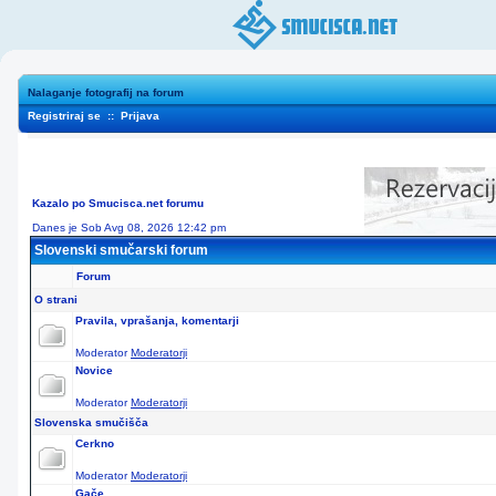
Nalaganje fotografij na forum
Registriraj se
::
Prijava
Kazalo po Smucisca.net forumu
Danes je Sob Avg 08, 2026 12:42 pm
Slovenski smučarski forum
Forum
O strani
Pravila, vprašanja, komentarji
Moderator
Moderatorji
Novice
Moderator
Moderatorji
Slovenska smučišča
Cerkno
Moderator
Moderatorji
Gače