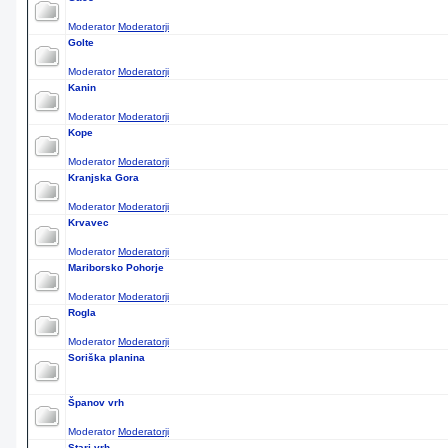
Moderator
Moderatorji
Golte
Moderator
Moderatorji
Kanin
Moderator
Moderatorji
Kope
Moderator
Moderatorji
Kranjska Gora
Moderator
Moderatorji
Krvavec
Moderator
Moderatorji
Mariborsko Pohorje
Moderator
Moderatorji
Rogla
Moderator
Moderatorji
Soriška planina
Španov vrh
Moderator
Moderatorji
Stari vrh