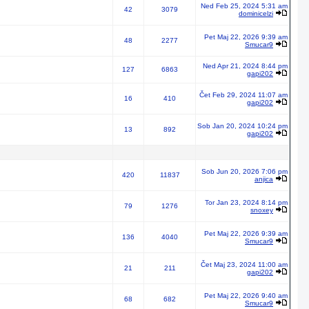
Ned Feb 25, 2024 5:31 am
42
3079
dominicelzi
Pet Maj 22, 2026 9:39 am
48
2277
Smucar9
Ned Apr 21, 2024 8:44 pm
127
6863
gapi202
Čet Feb 29, 2024 11:07 am
16
410
gapi202
Sob Jan 20, 2024 10:24 pm
13
892
gapi202
Sob Jun 20, 2026 7:06 pm
420
11837
anjica
Tor Jan 23, 2024 8:14 pm
79
1276
snoxey
Pet Maj 22, 2026 9:39 am
136
4040
Smucar9
Čet Maj 23, 2024 11:00 am
21
211
gapi202
Pet Maj 22, 2026 9:40 am
68
682
Smucar9