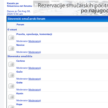
Kazalo po
Smucisca.net forumu
Danes je Čet Avg 06,
2026 5:54 am
Slovenski smučarski forum
Forum
O strani
Pravila, vprašanja, komentarji
Moderator
Moderatorji
Novice
Moderator
Moderatorji
Slovenska smučišča
Cerkno
Moderator
Moderatorji
Gače
Moderator
Moderatorji
Golte
Moderator
Moderatorji
Kanin
Moderator
Moderatorji
Kope