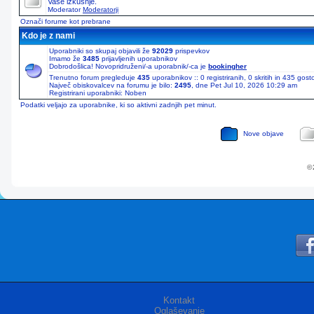
Vaše izkušnje.
Moderator
Moderatorji
Označi forume kot prebrane
Kdo je z nami
Uporabniki so skupaj objavili že
92029
prispevkov
Imamo že
3485
prijavljenih uporabnikov
Dobrodošlica! Novopridruženi/-a uporabnik/-ca je
bookingher
Trenutno forum pregleduje
435
uporabnikov :: 0 registriranih, 0 skritih in 435 gos
Največ obiskovalcev na forumu je bilo:
2495
, dne Pet Jul 10, 2026 10:29 am
Registrirani uporabniki: Noben
Podatki veljajo za uporabnike, ki so aktivni zadnjih pet minut.
Nove objave
© 
Kontakt
Oglaševanje