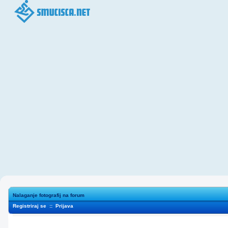
Nalaganje fotografij na forum
Registriraj se
::
Prijava