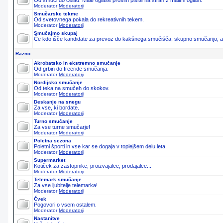
Od smuči do čelad. Male oglase prosim pišite na stran z malimi oglasi.
Moderator
Moderatorji
Smučarske tekme
Od svetovnega pokala do rekreativnih tekem.
Moderator
Moderatorji
Smučajmo skupaj
Če kdo išče kandidate za prevoz do kakšnega smučišča, skupno smučarijo, ali 
Razno
Akrobatsko in ekstremno smučanje
Od grbin do freeride smučanja.
Moderator
Moderatorji
Nordijsko smučanje
Od teka na smučeh do skokov.
Moderator
Moderatorji
Deskanje na snegu
Za vse, ki bordate.
Moderator
Moderatorji
Turno smučanje
Za vse turne smučarje!
Moderator
Moderatorji
Poletna sezona
Poletni športi in vse kar se dogaja v toplejšem delu leta.
Moderator
Moderatorji
Supermarket
Kotiček za zastopnike, proizvajalce, prodajalce...
Moderator
Moderatorji
Telemark smučanje
Za vse ljubitelje telemarka!
Moderator
Moderatorji
Čvek
Pogovori o vsem ostalem.
Moderator
Moderatorji
Nastanitve