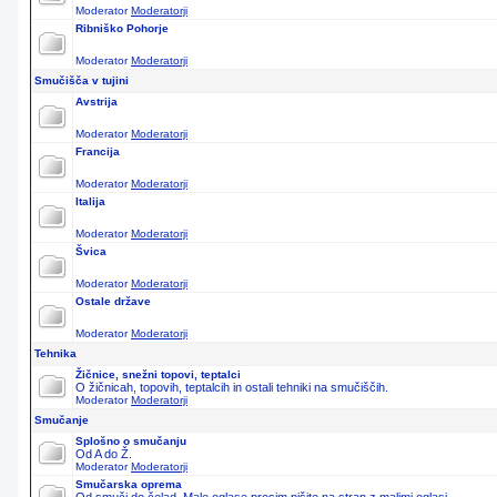
Moderator
Moderatorji
Ribniško Pohorje
Moderator
Moderatorji
Smučišča v tujini
Avstrija
Moderator
Moderatorji
Francija
Moderator
Moderatorji
Italija
Moderator
Moderatorji
Švica
Moderator
Moderatorji
Ostale države
Moderator
Moderatorji
Tehnika
Žičnice, snežni topovi, teptalci
O žičnicah, topovih, teptalcih in ostali tehniki na smučiščih.
Moderator
Moderatorji
Smučanje
Splošno o smučanju
Od A do Ž.
Moderator
Moderatorji
Smučarska oprema