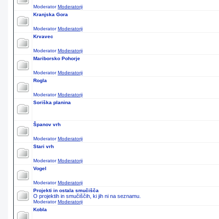
Moderator
Moderatorji
Kranjska Gora
Moderator
Moderatorji
Krvavec
Moderator
Moderatorji
Mariborsko Pohorje
Moderator
Moderatorji
Rogla
Moderator
Moderatorji
Soriška planina
Španov vrh
Moderator
Moderatorji
Stari vrh
Moderator
Moderatorji
Vogel
Moderator
Moderatorji
Projekti in ostala smučišča
O projektih in smučiščih, ki jih ni na seznamu.
Moderator
Moderatorji
Kobla