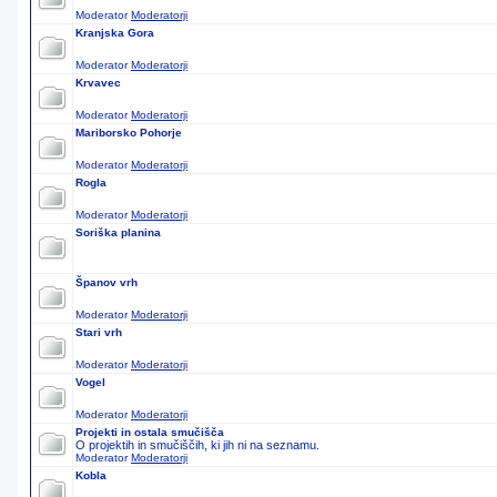
Moderator
Moderatorji
Kranjska Gora
Moderator
Moderatorji
Krvavec
Moderator
Moderatorji
Mariborsko Pohorje
Moderator
Moderatorji
Rogla
Moderator
Moderatorji
Soriška planina
Španov vrh
Moderator
Moderatorji
Stari vrh
Moderator
Moderatorji
Vogel
Moderator
Moderatorji
Projekti in ostala smučišča
O projektih in smučiščih, ki jih ni na seznamu.
Moderator
Moderatorji
Kobla