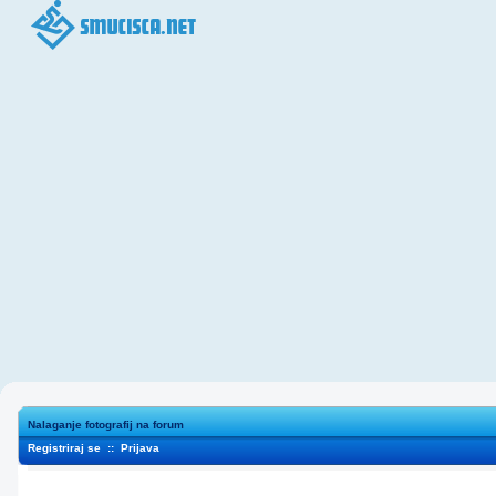
Nalaganje fotografij na forum
Registriraj se
::
Prijava