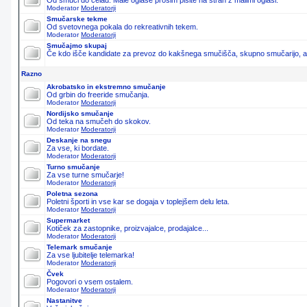
Od smuči do čelad. Male oglase prosim pišite na stran z malimi oglasi.
Moderator
Moderatorji
Smučarske tekme
Od svetovnega pokala do rekreativnih tekem.
Moderator
Moderatorji
Smučajmo skupaj
Če kdo išče kandidate za prevoz do kakšnega smučišča, skupno smučarijo, ali 
Razno
Akrobatsko in ekstremno smučanje
Od grbin do freeride smučanja.
Moderator
Moderatorji
Nordijsko smučanje
Od teka na smučeh do skokov.
Moderator
Moderatorji
Deskanje na snegu
Za vse, ki bordate.
Moderator
Moderatorji
Turno smučanje
Za vse turne smučarje!
Moderator
Moderatorji
Poletna sezona
Poletni športi in vse kar se dogaja v toplejšem delu leta.
Moderator
Moderatorji
Supermarket
Kotiček za zastopnike, proizvajalce, prodajalce...
Moderator
Moderatorji
Telemark smučanje
Za vse ljubitelje telemarka!
Moderator
Moderatorji
Čvek
Pogovori o vsem ostalem.
Moderator
Moderatorji
Nastanitve