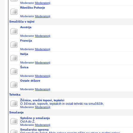
Moderator
Moderatorji
Ribniško Pohorje
Moderator
Moderatorji
Smučišča v tujini
Avstrija
Moderator
Moderatorji
Francija
Moderator
Moderatorji
Italija
Moderator
Moderatorji
Švica
Moderator
Moderatorji
Ostale države
Moderator
Moderatorji
Tehnika
Žičnice, snežni topovi, teptalci
O žičnicah, topovih, teptalcih in ostali tehniki na smučiščih.
Moderator
Moderatorji
Smučanje
Splošno o smučanju
Od A do Ž.
Moderator
Moderatorji
Smučarska oprema