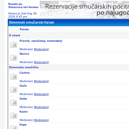
Kazalo po
Smucisca.net forumu
Danes je Sob Avg 08,
2026 8:45 pm
Slovenski smučarski forum
Forum
O strani
Pravila, vprašanja, komentarji
Moderator
Moderatorji
Novice
Moderator
Moderatorji
Slovenska smučišča
Cerkno
Moderator
Moderatorji
Gače
Moderator
Moderatorji
Golte
Moderator
Moderatorji
Kanin
Moderator
Moderatorji
Kope