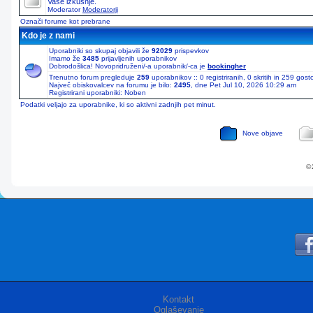
Vaše izkušnje.
Moderator
Moderatorji
Označi forume kot prebrane
Kdo je z nami
Uporabniki so skupaj objavili že
92029
prispevkov
Imamo že
3485
prijavljenih uporabnikov
Dobrodošlica! Novopridruženi/-a uporabnik/-ca je
bookingher
Trenutno forum pregleduje
259
uporabnikov :: 0 registriranih, 0 skritih in 259 gos
Največ obiskovalcev na forumu je bilo:
2495
, dne Pet Jul 10, 2026 10:29 am
Registrirani uporabniki: Noben
Podatki veljajo za uporabnike, ki so aktivni zadnjih pet minut.
Nove objave
© 
Kontakt
Oglaševanje