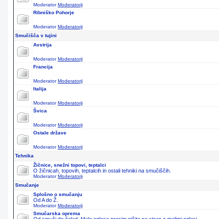
Moderator
Moderatorji
Ribniško Pohorje
Moderator
Moderatorji
Smučišča v tujini
Avstrija
Moderator
Moderatorji
Francija
Moderator
Moderatorji
Italija
Moderator
Moderatorji
Švica
Moderator
Moderatorji
Ostale države
Moderator
Moderatorji
Tehnika
Žičnice, snežni topovi, teptalci
O žičnicah, topovih, teptalcih in ostali tehniki na smučiščih.
Moderator
Moderatorji
Smučanje
Splošno o smučanju
Od A do Ž.
Moderator
Moderatorji
Smučarska oprema