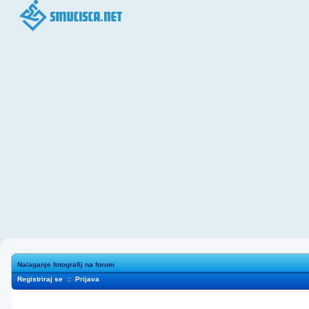
Nalaganje fotografij na forum
Registriraj se
::
Prijava