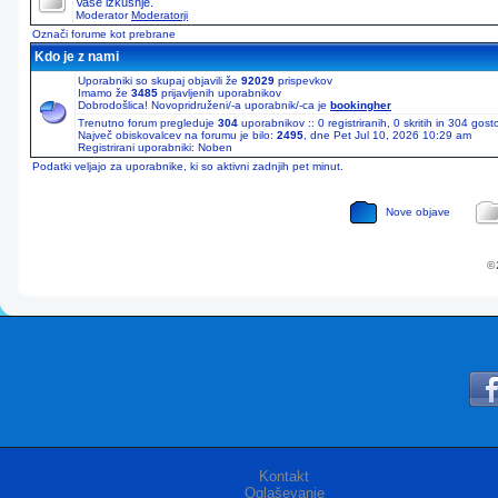
Vaše izkušnje.
Moderator
Moderatorji
Označi forume kot prebrane
Kdo je z nami
Uporabniki so skupaj objavili že
92029
prispevkov
Imamo že
3485
prijavljenih uporabnikov
Dobrodošlica! Novopridruženi/-a uporabnik/-ca je
bookingher
Trenutno forum pregleduje
304
uporabnikov :: 0 registriranih, 0 skritih in 304 gos
Največ obiskovalcev na forumu je bilo:
2495
, dne Pet Jul 10, 2026 10:29 am
Registrirani uporabniki: Noben
Podatki veljajo za uporabnike, ki so aktivni zadnjih pet minut.
Nove objave
© 
Kontakt
Oglaševanje