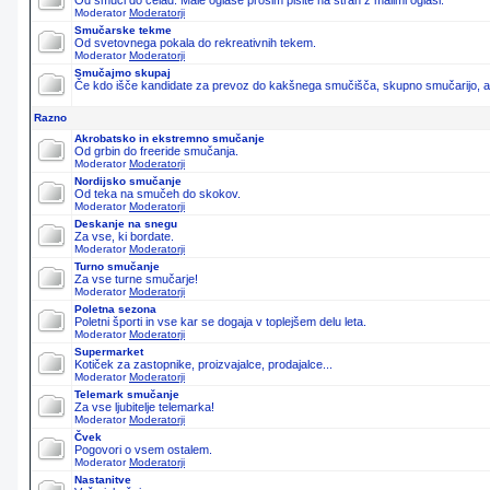
Od smuči do čelad. Male oglase prosim pišite na stran z malimi oglasi.
Moderator
Moderatorji
Smučarske tekme
Od svetovnega pokala do rekreativnih tekem.
Moderator
Moderatorji
Smučajmo skupaj
Če kdo išče kandidate za prevoz do kakšnega smučišča, skupno smučarijo, ali 
Razno
Akrobatsko in ekstremno smučanje
Od grbin do freeride smučanja.
Moderator
Moderatorji
Nordijsko smučanje
Od teka na smučeh do skokov.
Moderator
Moderatorji
Deskanje na snegu
Za vse, ki bordate.
Moderator
Moderatorji
Turno smučanje
Za vse turne smučarje!
Moderator
Moderatorji
Poletna sezona
Poletni športi in vse kar se dogaja v toplejšem delu leta.
Moderator
Moderatorji
Supermarket
Kotiček za zastopnike, proizvajalce, prodajalce...
Moderator
Moderatorji
Telemark smučanje
Za vse ljubitelje telemarka!
Moderator
Moderatorji
Čvek
Pogovori o vsem ostalem.
Moderator
Moderatorji
Nastanitve