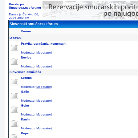
Kazalo po
Smucisca.net forumu
Danes je Čet Avg 06,
2026 3:50 pm
Slovenski smučarski forum
Forum
O strani
Pravila, vprašanja, komentarji
Moderator
Moderatorji
Novice
Moderator
Moderatorji
Slovenska smučišča
Cerkno
Moderator
Moderatorji
Gače
Moderator
Moderatorji
Golte
Moderator
Moderatorji
Kanin
Moderator
Moderatorji
Kope