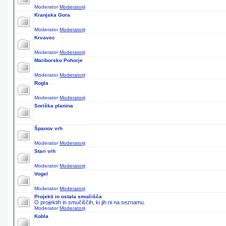
Moderator
Moderatorji
Kranjska Gora
Moderator
Moderatorji
Krvavec
Moderator
Moderatorji
Mariborsko Pohorje
Moderator
Moderatorji
Rogla
Moderator
Moderatorji
Soriška planina
Španov vrh
Moderator
Moderatorji
Stari vrh
Moderator
Moderatorji
Vogel
Moderator
Moderatorji
Projekti in ostala smučišča
O projektih in smučiščih, ki jih ni na seznamu.
Moderator
Moderatorji
Kobla