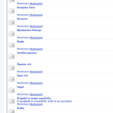
Moderator
Moderatorji
Kranjska Gora
Moderator
Moderatorji
Krvavec
Moderator
Moderatorji
Mariborsko Pohorje
Moderator
Moderatorji
Rogla
Moderator
Moderatorji
Soriška planina
Španov vrh
Moderator
Moderatorji
Stari vrh
Moderator
Moderatorji
Vogel
Moderator
Moderatorji
Projekti in ostala smučišča
O projektih in smučiščih, ki jih ni na seznamu.
Moderator
Moderatorji
Kobla