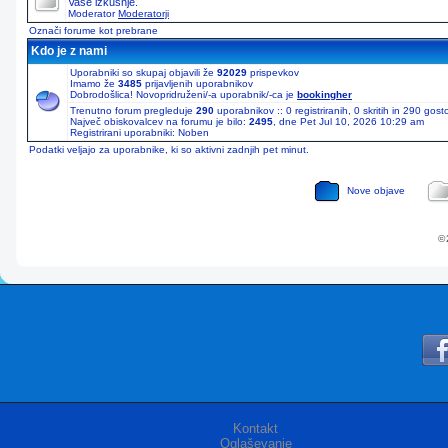
Vaše izkušnje.
Moderator
Moderatorji
Označi forume kot prebrane
Kdo je z nami
Uporabniki so skupaj objavili že
92029
prispevkov
Imamo že
3485
prijavljenih uporabnikov
Dobrodošlica! Novopridruženi/-a uporabnik/-ca je
bookingher
Trenutno forum pregleduje
290
uporabnikov :: 0 registriranih, 0 skritih in 290 gos
Največ obiskovalcev na forumu je bilo:
2495
, dne Pet Jul 10, 2026 10:29 am
Registrirani uporabniki: Noben
Podatki veljajo za uporabnike, ki so aktivni zadnjih pet minut.
Nove objave
© 
Kontakt
Oglaševanje