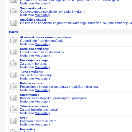
Od smuči do čelad. Male oglase prosim pišite na stran z malimi oglasi.
Moderator
Moderatorji
Smučarske tekme
Od svetovnega pokala do rekreativnih tekem.
Moderator
Moderatorji
Smučajmo skupaj
Če kdo išče kandidate za prevoz do kakšnega smučišča, skupno smučarijo, ali 
Razno
Akrobatsko in ekstremno smučanje
Od grbin do freeride smučanja.
Moderator
Moderatorji
Nordijsko smučanje
Od teka na smučeh do skokov.
Moderator
Moderatorji
Deskanje na snegu
Za vse, ki bordate.
Moderator
Moderatorji
Turno smučanje
Za vse turne smučarje!
Moderator
Moderatorji
Poletna sezona
Poletni športi in vse kar se dogaja v toplejšem delu leta.
Moderator
Moderatorji
Supermarket
Kotiček za zastopnike, proizvajalce, prodajalce...
Moderator
Moderatorji
Telemark smučanje
Za vse ljubitelje telemarka!
Moderator
Moderatorji
Čvek
Pogovori o vsem ostalem.
Moderator
Moderatorji
Nastanitve