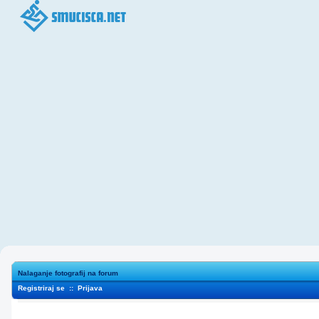
Nalaganje fotografij na forum
Registriraj se
::
Prijava