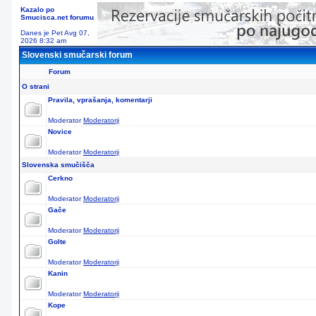
Kazalo po
Smucisca.net forumu
Danes je Pet Avg 07,
2026 8:32 am
Slovenski smučarski forum
Forum
O strani
Pravila, vprašanja, komentarji
Moderator
Moderatorji
Novice
Moderator
Moderatorji
Slovenska smučišča
Cerkno
Moderator
Moderatorji
Gače
Moderator
Moderatorji
Golte
Moderator
Moderatorji
Kanin
Moderator
Moderatorji
Kope