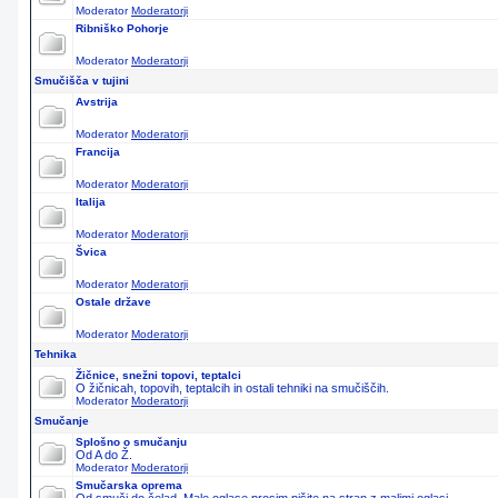
Moderator
Moderatorji
Ribniško Pohorje
Moderator
Moderatorji
Smučišča v tujini
Avstrija
Moderator
Moderatorji
Francija
Moderator
Moderatorji
Italija
Moderator
Moderatorji
Švica
Moderator
Moderatorji
Ostale države
Moderator
Moderatorji
Tehnika
Žičnice, snežni topovi, teptalci
O žičnicah, topovih, teptalcih in ostali tehniki na smučiščih.
Moderator
Moderatorji
Smučanje
Splošno o smučanju
Od A do Ž.
Moderator
Moderatorji
Smučarska oprema