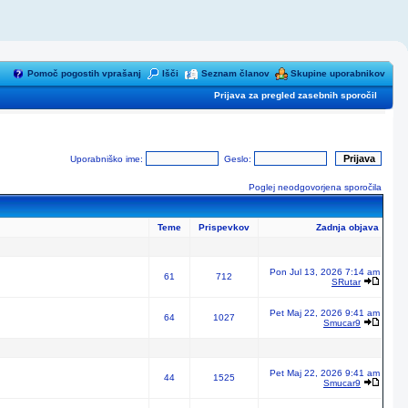
Pomoč pogostih vprašanj
Išči
Seznam članov
Skupine uporabnikov
Prijava za pregled zasebnih sporočil
Uporabniško ime:
Geslo:
Poglej neodgovorjena sporočila
Teme
Prispevkov
Zadnja objava
Pon Jul 13, 2026 7:14 am
61
712
SRutar
Pet Maj 22, 2026 9:41 am
64
1027
Smucar9
Pet Maj 22, 2026 9:41 am
44
1525
Smucar9