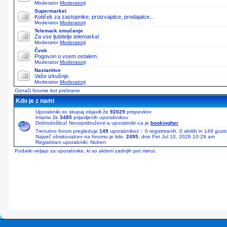
Moderator
Moderatorji
Supermarket
Kotiček za zastopnike, proizvajalce, prodajalce...
Moderator
Moderatorji
Telemark smučanje
Za vse ljubitelje telemarka!
Moderator
Moderatorji
Čvek
Pogovori o vsem ostalem.
Moderator
Moderatorji
Nastanitve
Vaše izkušnje.
Moderator
Moderatorji
Označi forume kot prebrane
Kdo je z nami
Uporabniki so skupaj objavili že
92029
prispevkov
Imamo že
3485
prijavljenih uporabnikov
Dobrodošlica! Novopridruženi/-a uporabnik/-ca je
bookingher
Trenutno forum pregleduje
149
uporabnikov :: 0 registriranih, 0 skritih in 149 gos
Največ obiskovalcev na forumu je bilo:
2495
, dne Pet Jul 10, 2026 10:29 am
Registrirani uporabniki: Noben
Podatki veljajo za uporabnike, ki so aktivni zadnjih pet minut.