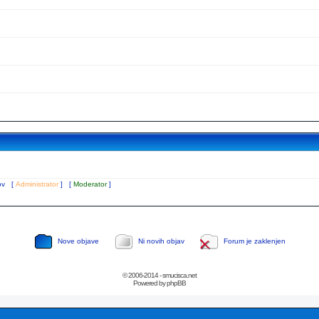
tov [
Administrator
] [
Moderator
]
Nove objave
Ni novih objav
Forum je zaklenjen
© 2006-2014 - smucisca.net
Powered by phpBB