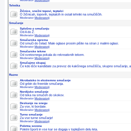
Moderator
Moderatorji
Tehnika
Žičnice, snežni topovi, teptalci
O žičnicah, topovih, teptalcih in ostali tehniki na smučiščih.
Moderator
Moderatorji
Smučanje
Splošno o smučanju
Od A do Ž.
Moderator
Moderatorji
Smučarska oprema
Od smuči do čelad. Male oglase prosim pišite na stran z malimi oglasi.
Moderator
Moderatorji
Smučarske tekme
Od svetovnega pokala do rekreativnih tekem.
Moderator
Moderatorji
Smučajmo skupaj
Če kdo išče kandidate za prevoz do kakšnega smučišča, skupno smučarijo, ali 
Razno
Akrobatsko in ekstremno smučanje
Od grbin do freeride smučanja.
Moderator
Moderatorji
Nordijsko smučanje
Od teka na smučeh do skokov.
Moderator
Moderatorji
Deskanje na snegu
Za vse, ki bordate.
Moderator
Moderatorji
Turno smučanje
Za vse turne smučarje!
Moderator
Moderatorji
Poletna sezona
Poletni športi in vse kar se dogaja v toplejšem delu leta.