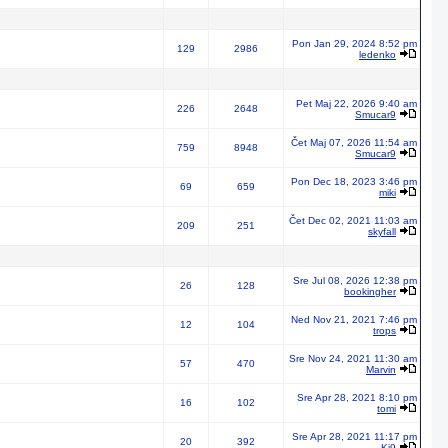
Pon Jan 29, 2024 8:52 pm
129
2986
ledenko
Pet Maj 22, 2026 9:40 am
226
2648
Smucar9
Čet Maj 07, 2026 11:54 am
759
8948
Smucar9
Pon Dec 18, 2023 3:46 pm
69
659
miki
Čet Dec 02, 2021 11:03 am
209
251
skyfall
Sre Jul 08, 2026 12:38 pm
26
128
bookingher
Ned Nov 21, 2021 7:46 pm
12
104
trops
Sre Nov 24, 2021 11:30 am
57
470
Marvin
Sre Apr 28, 2021 8:10 pm
16
102
tomi
Sre Apr 28, 2021 11:17 pm
20
392
Ki9