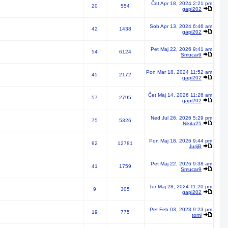
Čet Apr 18, 2024 2:21 pm
20
554
gapi202
Sob Apr 13, 2024 6:46 am
42
1438
gapi202
Pet Maj 22, 2026 9:41 am
54
6124
Smucar9
Pon Mar 18, 2024 11:52 am
45
2172
gapi202
Čet Maj 14, 2026 11:26 am
57
2795
gapi202
Ned Jul 26, 2026 5:29 pm
75
5326
Nikita25
Pon Maj 18, 2026 9:44 pm
92
12781
JurijB
Pet Maj 22, 2026 9:38 am
41
1759
Smucar9
Tor Maj 28, 2024 11:20 pm
9
305
gapi202
Pet Feb 03, 2023 9:23 pm
19
775
tomi