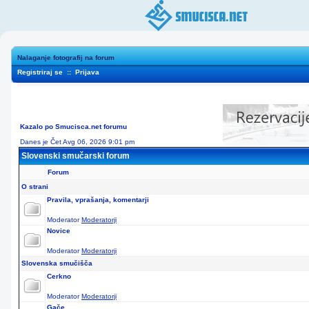
Nalaganje fotografij na forum
Registriraj se
::
Prijava
Kazalo po Smucisca.net forumu
Danes je Čet Avg 06, 2026 9:01 pm
Slovenski smučarski forum
Forum
O strani
Pravila, vprašanja, komentarji
Moderator
Moderatorji
Novice
Moderator
Moderatorji
Slovenska smučišča
Cerkno
Moderator
Moderatorji
Gače