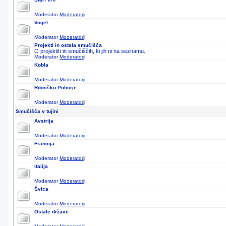
Moderator
Moderatorji
Vogel
Moderator
Moderatorji
Projekti in ostala smučišča
O projektih in smučiščih, ki jih ni na seznamu.
Moderator
Moderatorji
Kobla
Moderator
Moderatorji
Ribniško Pohorje
Moderator
Moderatorji
Smučišča v tujini
Avstrija
Moderator
Moderatorji
Francija
Moderator
Moderatorji
Italija
Moderator
Moderatorji
Švica
Moderator
Moderatorji
Ostale države