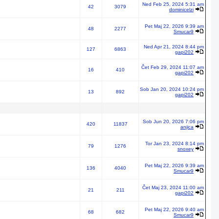
Ned Feb 25, 2024 5:31 am
42
3079
dominicelzi
Pet Maj 22, 2026 9:39 am
48
2277
Smucar9
Ned Apr 21, 2024 8:44 pm
127
6863
gapi202
Čet Feb 29, 2024 11:07 am
16
410
gapi202
Sob Jan 20, 2024 10:24 pm
13
892
gapi202
Sob Jun 20, 2026 7:06 pm
420
11837
anjica
Tor Jan 23, 2024 8:14 pm
79
1276
snoxey
Pet Maj 22, 2026 9:39 am
136
4040
Smucar9
Čet Maj 23, 2024 11:00 am
21
211
gapi202
Pet Maj 22, 2026 9:40 am
68
682
Smucar9