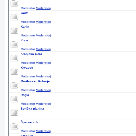
Moderator
Moderatorji
Golte
Moderator
Moderatorji
Kanin
Moderator
Moderatorji
Kope
Moderator
Moderatorji
Kranjska Gora
Moderator
Moderatorji
Krvavec
Moderator
Moderatorji
Mariborsko Pohorje
Moderator
Moderatorji
Rogla
Moderator
Moderatorji
Soriška planina
Španov vrh
Moderator
Moderatorji
Stari vrh