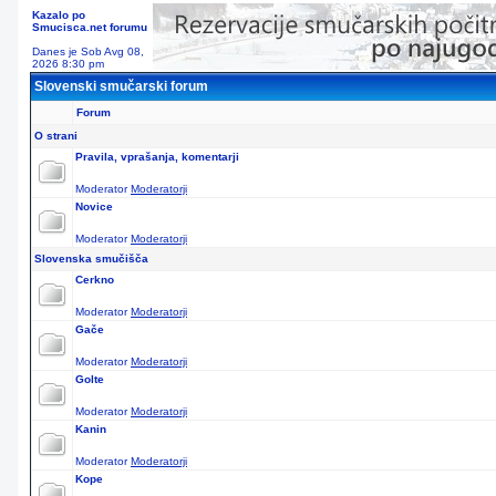
Kazalo po
Smucisca.net forumu
Danes je Sob Avg 08,
2026 8:30 pm
Slovenski smučarski forum
Forum
O strani
Pravila, vprašanja, komentarji
Moderator
Moderatorji
Novice
Moderator
Moderatorji
Slovenska smučišča
Cerkno
Moderator
Moderatorji
Gače
Moderator
Moderatorji
Golte
Moderator
Moderatorji
Kanin
Moderator
Moderatorji
Kope