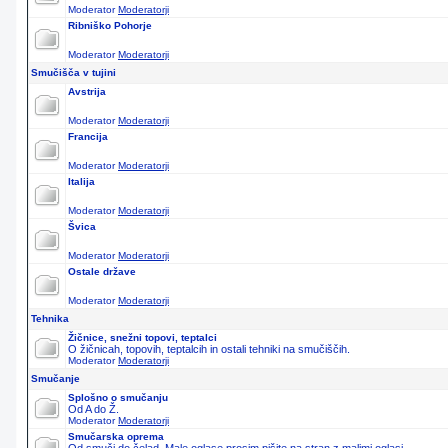
Moderator
Moderatorji
Ribniško Pohorje
Moderator
Moderatorji
Smučišča v tujini
Avstrija
Moderator
Moderatorji
Francija
Moderator
Moderatorji
Italija
Moderator
Moderatorji
Švica
Moderator
Moderatorji
Ostale države
Moderator
Moderatorji
Tehnika
Žičnice, snežni topovi, teptalci
O žičnicah, topovih, teptalcih in ostali tehniki na smučiščih.
Moderator
Moderatorji
Smučanje
Splošno o smučanju
Od A do Ž.
Moderator
Moderatorji
Smučarska oprema