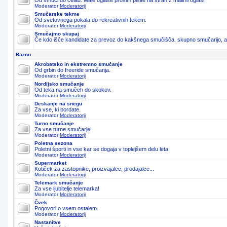
Od smuči do čelad. Male oglase prosim pišite na stran z malimi oglasi.
Moderator
Moderatorji
Smučarske tekme
Od svetovnega pokala do rekreativnih tekem.
Moderator
Moderatorji
Smučajmo skupaj
Če kdo išče kandidate za prevoz do kakšnega smučišča, skupno smučarijo, ali 
Razno
Akrobatsko in ekstremno smučanje
Od grbin do freeride smučanja.
Moderator
Moderatorji
Nordijsko smučanje
Od teka na smučeh do skokov.
Moderator
Moderatorji
Deskanje na snegu
Za vse, ki bordate.
Moderator
Moderatorji
Turno smučanje
Za vse turne smučarje!
Moderator
Moderatorji
Poletna sezona
Poletni športi in vse kar se dogaja v toplejšem delu leta.
Moderator
Moderatorji
Supermarket
Kotiček za zastopnike, proizvajalce, prodajalce...
Moderator
Moderatorji
Telemark smučanje
Za vse ljubitelje telemarka!
Moderator
Moderatorji
Čvek
Pogovori o vsem ostalem.
Moderator
Moderatorji
Nastanitve