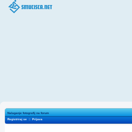
Nalaganje fotografij na forum
Registriraj se
::
Prijava