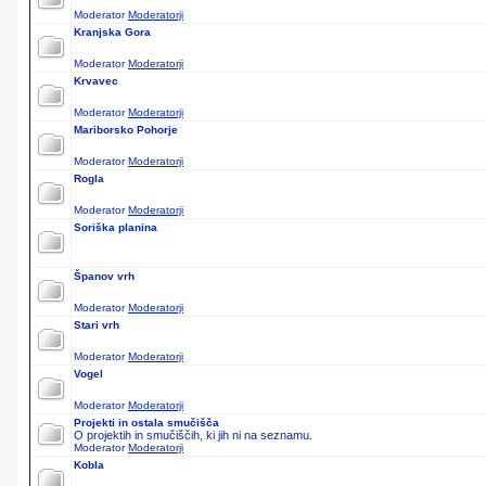
Moderator
Moderatorji
Kranjska Gora
Moderator
Moderatorji
Krvavec
Moderator
Moderatorji
Mariborsko Pohorje
Moderator
Moderatorji
Rogla
Moderator
Moderatorji
Soriška planina
Španov vrh
Moderator
Moderatorji
Stari vrh
Moderator
Moderatorji
Vogel
Moderator
Moderatorji
Projekti in ostala smučišča
O projektih in smučiščih, ki jih ni na seznamu.
Moderator
Moderatorji
Kobla