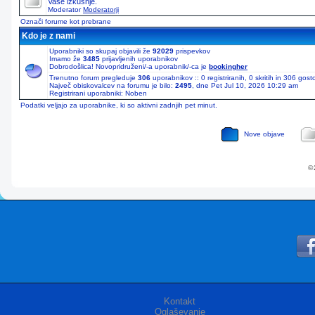
Vaše izkušnje.
Moderator
Moderatorji
Označi forume kot prebrane
Kdo je z nami
Uporabniki so skupaj objavili že
92029
prispevkov
Imamo že
3485
prijavljenih uporabnikov
Dobrodošlica! Novopridruženi/-a uporabnik/-ca je
bookingher
Trenutno forum pregleduje
306
uporabnikov :: 0 registriranih, 0 skritih in 306 gos
Največ obiskovalcev na forumu je bilo:
2495
, dne Pet Jul 10, 2026 10:29 am
Registrirani uporabniki: Noben
Podatki veljajo za uporabnike, ki so aktivni zadnjih pet minut.
Nove objave
© 
Kontakt
Oglaševanje