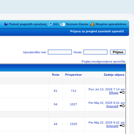
Pomoč pogostih vprašanj
Išči
Seznam članov
Skupine uporabnikov
Prijava za pregled zasebnih sporočil
Uporabniško ime:
Geslo:
Poglej neodgovorjena sporočila
Teme
Prispevkov
Zadnja objava
Pon Jul 13, 2026 7:14 am
61
712
SRutar
Pet Maj 22, 2026 9:41 am
64
1027
Smucar9
Pet Maj 22, 2026 9:41 am
44
1525
Smucar9