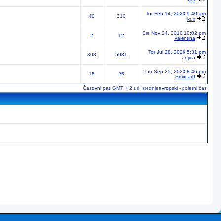
Tor Feb 14, 2023 9:40 am
40
310
kux
Sre Nov 24, 2010 10:02 pm
2
12
Valentina
Tor Jul 28, 2026 5:31 pm
308
5931
anjica
Pon Sep 25, 2023 8:46 pm
15
25
Smucar9
Časovni pas GMT + 2 uri, srednjeevropski - poletni čas