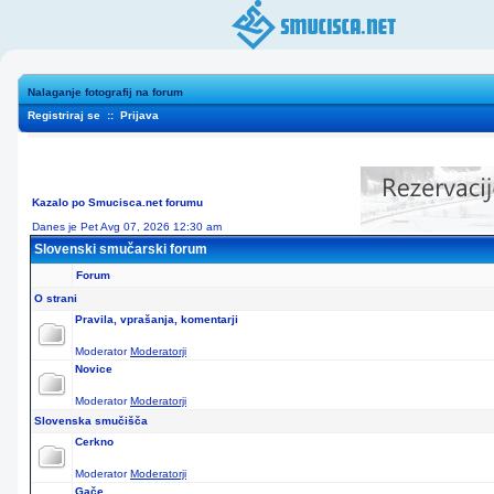
Nalaganje fotografij na forum
Registriraj se
::
Prijava
Kazalo po Smucisca.net forumu
Danes je Pet Avg 07, 2026 12:30 am
Slovenski smučarski forum
Forum
O strani
Pravila, vprašanja, komentarji
Moderator
Moderatorji
Novice
Moderator
Moderatorji
Slovenska smučišča
Cerkno
Moderator
Moderatorji
Gače