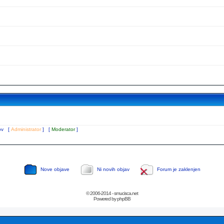
tov [
Administrator
] [
Moderator
]
Nove objave
Ni novih objav
Forum je zaklenjen
© 2006-2014 - smucisca.net
Powered by phpBB