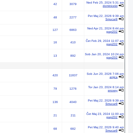
Ned Feb 25, 2024 5:31 am
42
3079
dominicelzi
Pet Maj 22, 2026 9:39 am
48
2277
Smucar9
Ned Apr 21, 2024 8:44 pm
127
6863
gapi202
Čet Feb 29, 2024 11:07 am
16
410
gapi202
Sob Jan 20, 2024 10:24 pm
13
892
gapi202
Sob Jun 20, 2026 7:06 pm
420
11837
anjica
Tor Jan 23, 2024 8:14 pm
79
1276
snoxey
Pet Maj 22, 2026 9:39 am
136
4040
Smucar9
Čet Maj 23, 2024 11:00 am
21
211
gapi202
Pet Maj 22, 2026 9:40 am
68
682
Smucar9