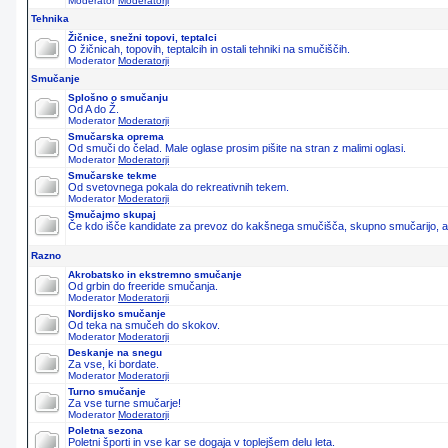
Moderator
Moderatorji
Tehnika
Žičnice, snežni topovi, teptalci
O žičnicah, topovih, teptalcih in ostali tehniki na smučiščih.
Moderator
Moderatorji
Smučanje
Splošno o smučanju
Od A do Ž.
Moderator
Moderatorji
Smučarska oprema
Od smuči do čelad. Male oglase prosim pišite na stran z malimi oglasi.
Moderator
Moderatorji
Smučarske tekme
Od svetovnega pokala do rekreativnih tekem.
Moderator
Moderatorji
Smučajmo skupaj
Če kdo išče kandidate za prevoz do kakšnega smučišča, skupno smučarijo, ali 
Razno
Akrobatsko in ekstremno smučanje
Od grbin do freeride smučanja.
Moderator
Moderatorji
Nordijsko smučanje
Od teka na smučeh do skokov.
Moderator
Moderatorji
Deskanje na snegu
Za vse, ki bordate.
Moderator
Moderatorji
Turno smučanje
Za vse turne smučarje!
Moderator
Moderatorji
Poletna sezona
Poletni športi in vse kar se dogaja v toplejšem delu leta.