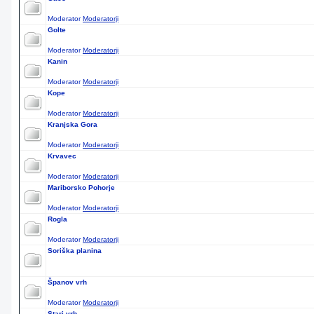
Moderator
Moderatorji
Golte
Moderator
Moderatorji
Kanin
Moderator
Moderatorji
Kope
Moderator
Moderatorji
Kranjska Gora
Moderator
Moderatorji
Krvavec
Moderator
Moderatorji
Mariborsko Pohorje
Moderator
Moderatorji
Rogla
Moderator
Moderatorji
Soriška planina
Španov vrh
Moderator
Moderatorji
Stari vrh