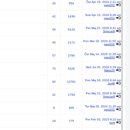
Čet Apr 18, 2024 2:21 pm
20
554
gapi202
Sob Apr 13, 2024 6:46 am
42
1438
gapi202
Pet Maj 22, 2026 9:41 am
54
6124
Smucar9
Pon Mar 18, 2024 11:52 am
45
2172
gapi202
Čet Maj 14, 2026 11:26 am
57
2795
gapi202
Ned Jul 26, 2026 5:29 pm
75
5326
Nikita25
Pon Maj 18, 2026 9:44 pm
92
12781
JurijB
Pet Maj 22, 2026 9:38 am
41
1759
Smucar9
Tor Maj 28, 2024 11:20 pm
9
305
gapi202
Pet Feb 03, 2023 9:23 pm
19
775
tomi