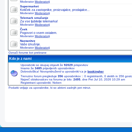
Moderator
Moderatorji
Supermarket
Kotiček za zastopnike, proizvajalce, prodajalce...
Moderator
Moderatorji
Telemark smučanje
Za vse ljubitelje telemarka!
Moderator
Moderatorji
Čvek
Pogovori o vsem ostalem.
Moderator
Moderatorji
Nastanitve
Vaše izkušnje.
Moderator
Moderatorji
Označi forume kot prebrane
Kdo je z nami
Uporabniki so skupaj objavili že
92029
prispevkov
Imamo že
3485
prijavljenih uporabnikov
Dobrodošlica! Novopridruženi/-a uporabnik/-ca je
bookingher
Trenutno forum pregleduje
356
uporabnikov :: 0 registriranih, 0 skritih in 356 gos
Največ obiskovalcev na forumu je bilo:
2495
, dne Pet Jul 10, 2026 10:29 am
Registrirani uporabniki: Noben
Podatki veljajo za uporabnike, ki so aktivni zadnjih pet minut.