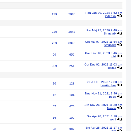
Pon Jan 29, 2024 8:52 pm
129
2986
ledenko
Pet Maj 22, 2026 9:40 am
226
2648
Smucar9
Čet Maj 07, 2026 11:54 am
759
8948
Smucar9
Pon Dec 18, 2023 3:46 pm
69
659
miki
Čet Dec 02, 2021 11:03 am
209
251
skyfall
Sre Jul 08, 2026 12:38 pm
26
128
bookingher
Ned Nov 21, 2021 7:46 pm
12
104
trops
Sre Nov 24, 2021 11:30 am
57
470
Marvin
Sre Apr 28, 2021 8:10 pm
16
102
tomi
Sre Apr 28, 2021 11:17 pm
20
392
Ki9