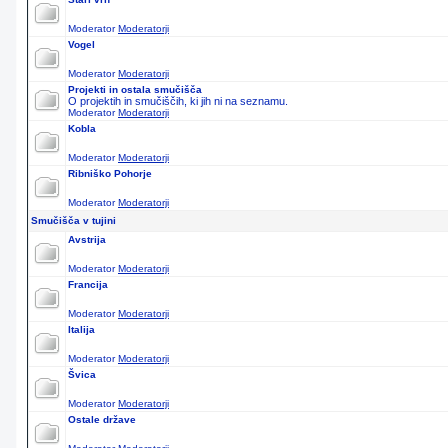
Moderator
Moderatorji
Vogel
Moderator
Moderatorji
Projekti in ostala smučišča
O projektih in smučiščih, ki jih ni na seznamu.
Moderator
Moderatorji
Kobla
Moderator
Moderatorji
Ribniško Pohorje
Moderator
Moderatorji
Smučišča v tujini
Avstrija
Moderator
Moderatorji
Francija
Moderator
Moderatorji
Italija
Moderator
Moderatorji
Švica
Moderator
Moderatorji
Ostale države