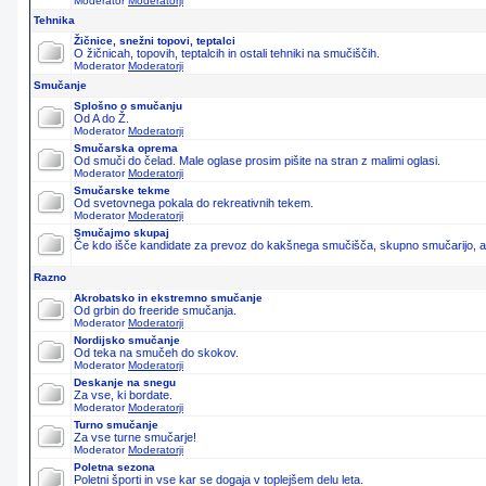
Moderator
Moderatorji
Tehnika
Žičnice, snežni topovi, teptalci
O žičnicah, topovih, teptalcih in ostali tehniki na smučiščih.
Moderator
Moderatorji
Smučanje
Splošno o smučanju
Od A do Ž.
Moderator
Moderatorji
Smučarska oprema
Od smuči do čelad. Male oglase prosim pišite na stran z malimi oglasi.
Moderator
Moderatorji
Smučarske tekme
Od svetovnega pokala do rekreativnih tekem.
Moderator
Moderatorji
Smučajmo skupaj
Če kdo išče kandidate za prevoz do kakšnega smučišča, skupno smučarijo, ali 
Razno
Akrobatsko in ekstremno smučanje
Od grbin do freeride smučanja.
Moderator
Moderatorji
Nordijsko smučanje
Od teka na smučeh do skokov.
Moderator
Moderatorji
Deskanje na snegu
Za vse, ki bordate.
Moderator
Moderatorji
Turno smučanje
Za vse turne smučarje!
Moderator
Moderatorji
Poletna sezona
Poletni športi in vse kar se dogaja v toplejšem delu leta.