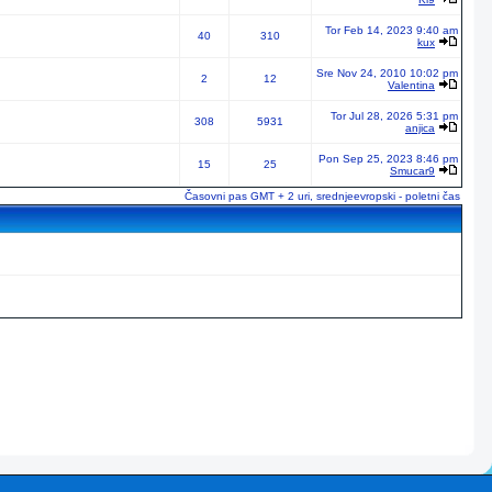
Tor Feb 14, 2023 9:40 am
40
310
kux
Sre Nov 24, 2010 10:02 pm
2
12
Valentina
Tor Jul 28, 2026 5:31 pm
308
5931
anjica
Pon Sep 25, 2023 8:46 pm
15
25
Smucar9
Časovni pas GMT + 2 uri, srednjeevropski - poletni čas