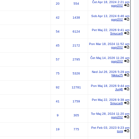
Čet Apr 18, 2024 2:21 pm
20
554
gapi202
Sob Apr 13, 2024 6:46 am
42
1438
gapi202
Pet Maj 22, 2026 9:41 am
54
6124
Smucar9
Pon Mar 18, 2024 11:52 am
45
2172
gapi202
Čet Maj 14, 2026 11:26 am
57
2795
gapi202
Ned Jul 26, 2026 5:29 pm
75
5326
Nikita25
Pon Maj 18, 2026 9:44 pm
92
12781
JurijB
Pet Maj 22, 2026 9:38 am
41
1759
Smucar9
Tor Maj 28, 2024 11:20 pm
9
305
gapi202
Pet Feb 03, 2023 9:23 pm
19
775
tomi