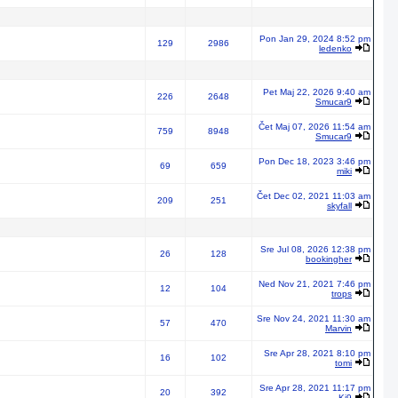
Pon Jan 29, 2024 8:52 pm
129
2986
ledenko
Pet Maj 22, 2026 9:40 am
226
2648
Smucar9
Čet Maj 07, 2026 11:54 am
759
8948
Smucar9
Pon Dec 18, 2023 3:46 pm
69
659
miki
Čet Dec 02, 2021 11:03 am
209
251
skyfall
Sre Jul 08, 2026 12:38 pm
26
128
bookingher
Ned Nov 21, 2021 7:46 pm
12
104
trops
Sre Nov 24, 2021 11:30 am
57
470
Marvin
Sre Apr 28, 2021 8:10 pm
16
102
tomi
Sre Apr 28, 2021 11:17 pm
20
392
Ki9