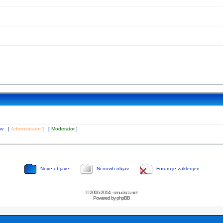
tov [
Administrator
] [
Moderator
]
Nove objave
Ni novih objav
Forum je zaklenjen
© 2006-2014 - smucisca.net
Powered by phpBB