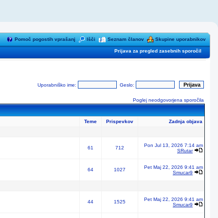
Pomoč pogostih vprašanj
Išči
Seznam članov
Skupine uporabnikov
Prijava za pregled zasebnih sporočil
Uporabniško ime:
Geslo:
Poglej neodgovorjena sporočila
Teme
Prispevkov
Zadnja objava
Pon Jul 13, 2026 7:14 am
61
712
SRutar
Pet Maj 22, 2026 9:41 am
64
1027
Smucar9
Pet Maj 22, 2026 9:41 am
44
1525
Smucar9