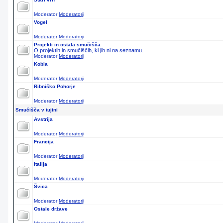
Moderator
Moderatorji
Vogel
Moderator
Moderatorji
Projekti in ostala smučišča
O projektih in smučiščih, ki jih ni na seznamu.
Moderator
Moderatorji
Kobla
Moderator
Moderatorji
Ribniško Pohorje
Moderator
Moderatorji
Smučišča v tujini
Avstrija
Moderator
Moderatorji
Francija
Moderator
Moderatorji
Italija
Moderator
Moderatorji
Švica
Moderator
Moderatorji
Ostale države