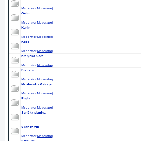
Moderator
Moderatorji
Golte
Moderator
Moderatorji
Kanin
Moderator
Moderatorji
Kope
Moderator
Moderatorji
Kranjska Gora
Moderator
Moderatorji
Krvavec
Moderator
Moderatorji
Mariborsko Pohorje
Moderator
Moderatorji
Rogla
Moderator
Moderatorji
Soriška planina
Španov vrh
Moderator
Moderatorji
Stari vrh