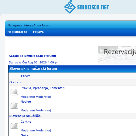
Nalaganje fotografij na forum
Registriraj se
::
Prijava
Kazalo po Smucisca.net forumu
Danes je Čet Avg 06, 2026 4:09 pm
Slovenski smučarski forum
Forum
O strani
Pravila, vprašanja, komentarji
Moderator
Moderatorji
Novice
Moderator
Moderatorji
Slovenska smučišča
Cerkno
Moderator
Moderatorji
Gače