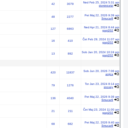
Ned Feb 25, 2024 5:31 am
42
3079
dominicelzi
Pet Maj 22, 2026 9:39 am
48
2277
Smucar9
Ned Apr 21, 2024 8:44 pm
127
6863
gapi202
Čet Feb 29, 2024 11:07 am
16
410
gapi202
Sob Jan 20, 2024 10:24 pm
13
892
gapi202
Sob Jun 20, 2026 7:06 pm
420
11837
anjica
Tor Jan 23, 2024 8:14 pm
79
1276
snoxey
Pet Maj 22, 2026 9:39 am
136
4040
Smucar9
Čet Maj 23, 2024 11:00 am
21
211
gapi202
Pet Maj 22, 2026 9:40 am
68
682
Smucar9