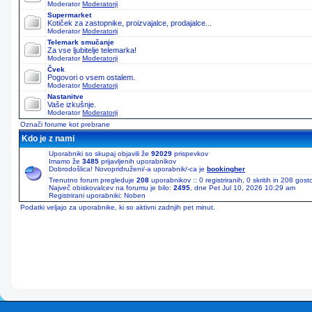
Moderator
Moderatorji
Supermarket
Kotiček za zastopnike, proizvajalce, prodajalce...
Moderator
Moderatorji
Telemark smučanje
Za vse ljubitelje telemarka!
Moderator
Moderatorji
Čvek
Pogovori o vsem ostalem.
Moderator
Moderatorji
Nastanitve
Vaše izkušnje.
Moderator
Moderatorji
Označi forume kot prebrane
Kdo je z nami
Uporabniki so skupaj objavili že
92029
prispevkov
Imamo že
3485
prijavljenih uporabnikov
Dobrodošlica! Novopridruženi/-a uporabnik/-ca je
bookingher
Trenutno forum pregleduje
208
uporabnikov :: 0 registriranih, 0 skritih in 208 gos
Največ obiskovalcev na forumu je bilo:
2495
, dne Pet Jul 10, 2026 10:29 am
Registrirani uporabniki: Noben
Podatki veljajo za uporabnike, ki so aktivni zadnjih pet minut.