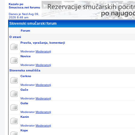
Kazalo po
Smucisca.net forumu
Danes je Ned Avg 09,
2026 8:48 am
Slovenski smučarski forum
Forum
O strani
Pravila, vprašanja, komentarji
Moderator
Moderatorji
Novice
Moderator
Moderatorji
Slovenska smučišča
Cerkno
Moderator
Moderatorji
Gače
Moderator
Moderatorji
Golte
Moderator
Moderatorji
Kanin
Moderator
Moderatorji
Kope