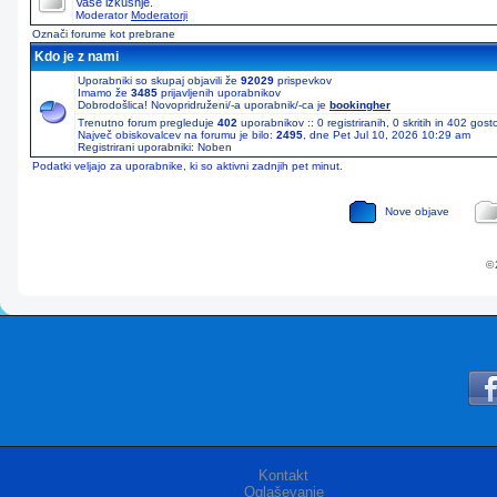
Vaše izkušnje.
Moderator
Moderatorji
Označi forume kot prebrane
Kdo je z nami
Uporabniki so skupaj objavili že
92029
prispevkov
Imamo že
3485
prijavljenih uporabnikov
Dobrodošlica! Novopridruženi/-a uporabnik/-ca je
bookingher
Trenutno forum pregleduje
402
uporabnikov :: 0 registriranih, 0 skritih in 402 gos
Največ obiskovalcev na forumu je bilo:
2495
, dne Pet Jul 10, 2026 10:29 am
Registrirani uporabniki: Noben
Podatki veljajo za uporabnike, ki so aktivni zadnjih pet minut.
Nove objave
© 
Kontakt
Oglaševanje