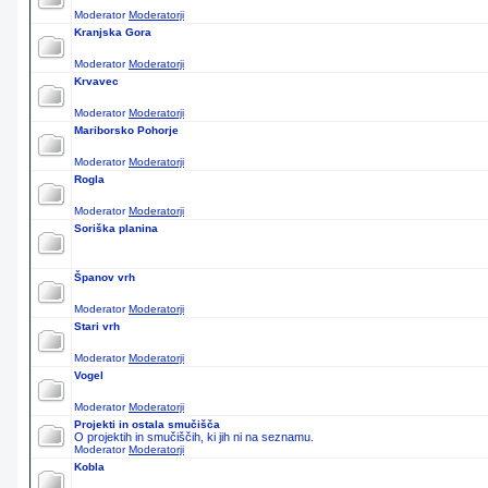
Moderator
Moderatorji
Kranjska Gora
Moderator
Moderatorji
Krvavec
Moderator
Moderatorji
Mariborsko Pohorje
Moderator
Moderatorji
Rogla
Moderator
Moderatorji
Soriška planina
Španov vrh
Moderator
Moderatorji
Stari vrh
Moderator
Moderatorji
Vogel
Moderator
Moderatorji
Projekti in ostala smučišča
O projektih in smučiščih, ki jih ni na seznamu.
Moderator
Moderatorji
Kobla