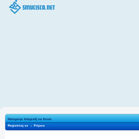
Nalaganje fotografij na forum
Registriraj se
::
Prijava