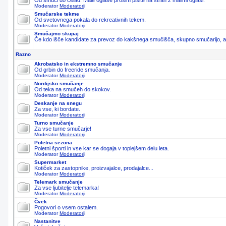
Od smuči do čelad. Male oglase prosim pišite na stran z malimi oglasi.
Moderator
Moderatorji
Smučarske tekme
Od svetovnega pokala do rekreativnih tekem.
Moderator
Moderatorji
Smučajmo skupaj
Če kdo išče kandidate za prevoz do kakšnega smučišča, skupno smučarijo, ali 
Razno
Akrobatsko in ekstremno smučanje
Od grbin do freeride smučanja.
Moderator
Moderatorji
Nordijsko smučanje
Od teka na smučeh do skokov.
Moderator
Moderatorji
Deskanje na snegu
Za vse, ki bordate.
Moderator
Moderatorji
Turno smučanje
Za vse turne smučarje!
Moderator
Moderatorji
Poletna sezona
Poletni športi in vse kar se dogaja v toplejšem delu leta.
Moderator
Moderatorji
Supermarket
Kotiček za zastopnike, proizvajalce, prodajalce...
Moderator
Moderatorji
Telemark smučanje
Za vse ljubitelje telemarka!
Moderator
Moderatorji
Čvek
Pogovori o vsem ostalem.
Moderator
Moderatorji
Nastanitve