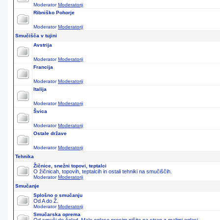
Moderator
Moderatorji
Ribniško Pohorje
Moderator
Moderatorji
Smučišča v tujini
Avstrija
Moderator
Moderatorji
Francija
Moderator
Moderatorji
Italija
Moderator
Moderatorji
Švica
Moderator
Moderatorji
Ostale države
Moderator
Moderatorji
Tehnika
Žičnice, snežni topovi, teptalci
O žičnicah, topovih, teptalcih in ostali tehniki na smučiščih.
Moderator
Moderatorji
Smučanje
Splošno o smučanju
Od A do Ž.
Moderator
Moderatorji
Smučarska oprema