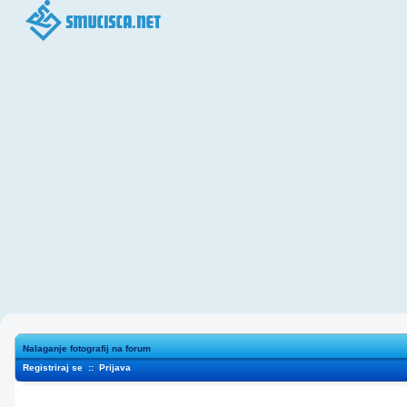
Nalaganje fotografij na forum
Registriraj se
::
Prijava