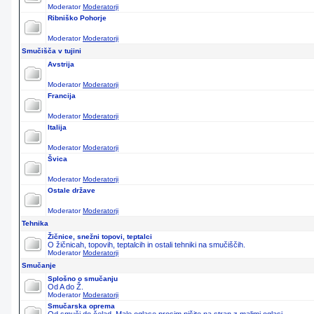
Moderator
Moderatorji
Ribniško Pohorje
Moderator
Moderatorji
Smučišča v tujini
Avstrija
Moderator
Moderatorji
Francija
Moderator
Moderatorji
Italija
Moderator
Moderatorji
Švica
Moderator
Moderatorji
Ostale države
Moderator
Moderatorji
Tehnika
Žičnice, snežni topovi, teptalci
O žičnicah, topovih, teptalcih in ostali tehniki na smučiščih.
Moderator
Moderatorji
Smučanje
Splošno o smučanju
Od A do Ž.
Moderator
Moderatorji
Smučarska oprema