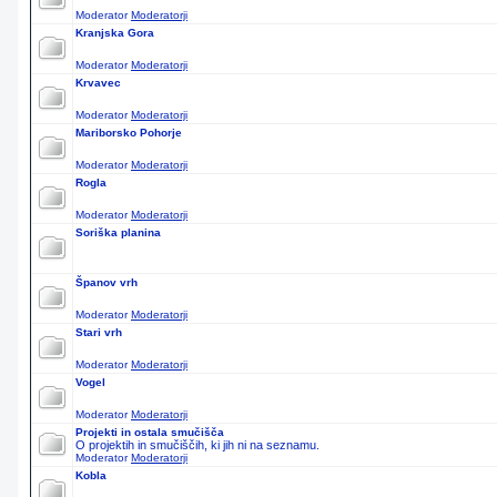
Moderator
Moderatorji
Kranjska Gora
Moderator
Moderatorji
Krvavec
Moderator
Moderatorji
Mariborsko Pohorje
Moderator
Moderatorji
Rogla
Moderator
Moderatorji
Soriška planina
Španov vrh
Moderator
Moderatorji
Stari vrh
Moderator
Moderatorji
Vogel
Moderator
Moderatorji
Projekti in ostala smučišča
O projektih in smučiščih, ki jih ni na seznamu.
Moderator
Moderatorji
Kobla