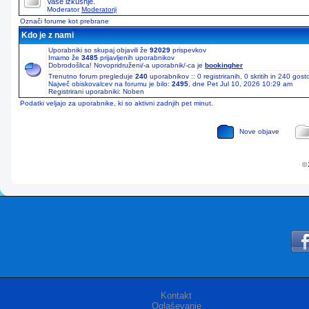
Vaše izkušnje.
Moderator
Moderatorji
Označi forume kot prebrane
Kdo je z nami
Uporabniki so skupaj objavili že
92029
prispevkov
Imamo že
3485
prijavljenih uporabnikov
Dobrodošlica! Novopridruženi/-a uporabnik/-ca je
bookingher
Trenutno forum pregleduje
240
uporabnikov :: 0 registriranih, 0 skritih in 240 gos
Največ obiskovalcev na forumu je bilo:
2495
, dne Pet Jul 10, 2026 10:29 am
Registrirani uporabniki: Noben
Podatki veljajo za uporabnike, ki so aktivni zadnjih pet minut.
Nove objave
© 
Kontakt
Oglaševanje