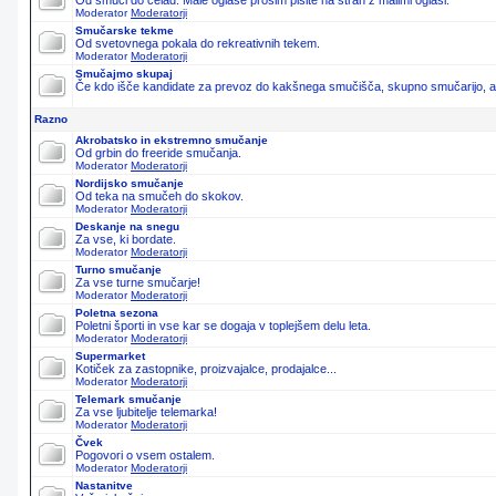
Od smuči do čelad. Male oglase prosim pišite na stran z malimi oglasi.
Moderator
Moderatorji
Smučarske tekme
Od svetovnega pokala do rekreativnih tekem.
Moderator
Moderatorji
Smučajmo skupaj
Če kdo išče kandidate za prevoz do kakšnega smučišča, skupno smučarijo, ali 
Razno
Akrobatsko in ekstremno smučanje
Od grbin do freeride smučanja.
Moderator
Moderatorji
Nordijsko smučanje
Od teka na smučeh do skokov.
Moderator
Moderatorji
Deskanje na snegu
Za vse, ki bordate.
Moderator
Moderatorji
Turno smučanje
Za vse turne smučarje!
Moderator
Moderatorji
Poletna sezona
Poletni športi in vse kar se dogaja v toplejšem delu leta.
Moderator
Moderatorji
Supermarket
Kotiček za zastopnike, proizvajalce, prodajalce...
Moderator
Moderatorji
Telemark smučanje
Za vse ljubitelje telemarka!
Moderator
Moderatorji
Čvek
Pogovori o vsem ostalem.
Moderator
Moderatorji
Nastanitve