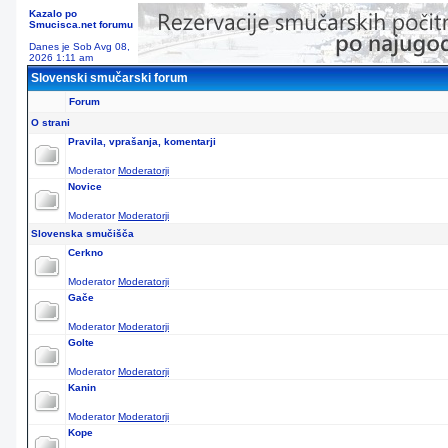
Kazalo po
Smucisca.net forumu
Danes je Sob Avg 08,
2026 1:11 am
Slovenski smučarski forum
Forum
O strani
Pravila, vprašanja, komentarji
Moderator
Moderatorji
Novice
Moderator
Moderatorji
Slovenska smučišča
Cerkno
Moderator
Moderatorji
Gače
Moderator
Moderatorji
Golte
Moderator
Moderatorji
Kanin
Moderator
Moderatorji
Kope