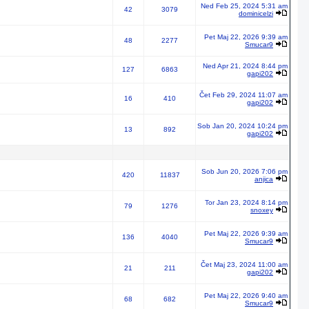
Ned Feb 25, 2024 5:31 am
42
3079
dominicelzi
Pet Maj 22, 2026 9:39 am
48
2277
Smucar9
Ned Apr 21, 2024 8:44 pm
127
6863
gapi202
Čet Feb 29, 2024 11:07 am
16
410
gapi202
Sob Jan 20, 2024 10:24 pm
13
892
gapi202
Sob Jun 20, 2026 7:06 pm
420
11837
anjica
Tor Jan 23, 2024 8:14 pm
79
1276
snoxey
Pet Maj 22, 2026 9:39 am
136
4040
Smucar9
Čet Maj 23, 2024 11:00 am
21
211
gapi202
Pet Maj 22, 2026 9:40 am
68
682
Smucar9