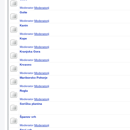
Moderator
Moderatorji
Golte
Moderator
Moderatorji
Kanin
Moderator
Moderatorji
Kope
Moderator
Moderatorji
Kranjska Gora
Moderator
Moderatorji
Krvavec
Moderator
Moderatorji
Mariborsko Pohorje
Moderator
Moderatorji
Rogla
Moderator
Moderatorji
Soriška planina
Španov vrh
Moderator
Moderatorji
Stari vrh