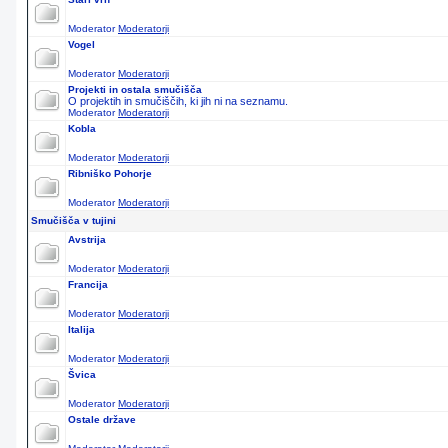
Moderator
Moderatorji
Vogel
Moderator
Moderatorji
Projekti in ostala smučišča
O projektih in smučiščih, ki jih ni na seznamu.
Moderator
Moderatorji
Kobla
Moderator
Moderatorji
Ribniško Pohorje
Moderator
Moderatorji
Smučišča v tujini
Avstrija
Moderator
Moderatorji
Francija
Moderator
Moderatorji
Italija
Moderator
Moderatorji
Švica
Moderator
Moderatorji
Ostale države