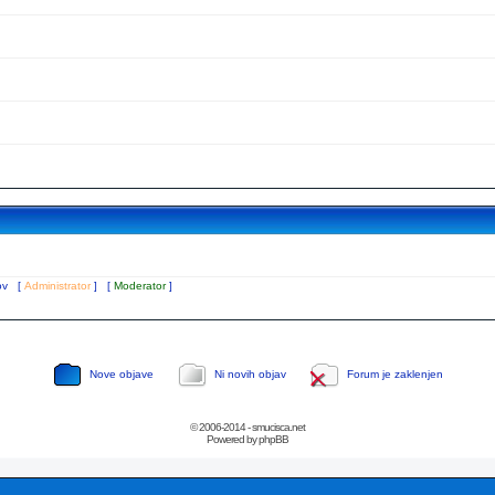
tov [
Administrator
] [
Moderator
]
Nove objave
Ni novih objav
Forum je zaklenjen
© 2006-2014 - smucisca.net
Powered by phpBB