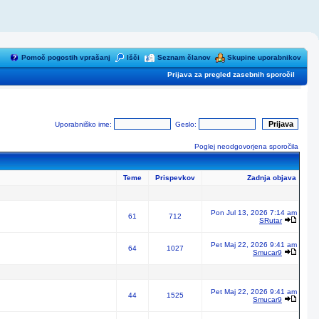
Pomoč pogostih vprašanj
Išči
Seznam članov
Skupine uporabnikov
Prijava za pregled zasebnih sporočil
Uporabniško ime:
Geslo:
Poglej neodgovorjena sporočila
Teme
Prispevkov
Zadnja objava
Pon Jul 13, 2026 7:14 am
61
712
SRutar
Pet Maj 22, 2026 9:41 am
64
1027
Smucar9
Pet Maj 22, 2026 9:41 am
44
1525
Smucar9