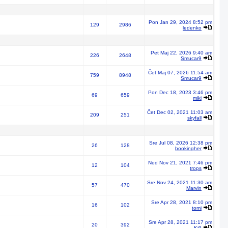
Pon Jan 29, 2024 8:52 pm
129
2986
ledenko
Pet Maj 22, 2026 9:40 am
226
2648
Smucar9
Čet Maj 07, 2026 11:54 am
759
8948
Smucar9
Pon Dec 18, 2023 3:46 pm
69
659
miki
Čet Dec 02, 2021 11:03 am
209
251
skyfall
Sre Jul 08, 2026 12:38 pm
26
128
bookingher
Ned Nov 21, 2021 7:46 pm
12
104
trops
Sre Nov 24, 2021 11:30 am
57
470
Marvin
Sre Apr 28, 2021 8:10 pm
16
102
tomi
Sre Apr 28, 2021 11:17 pm
20
392
Ki9