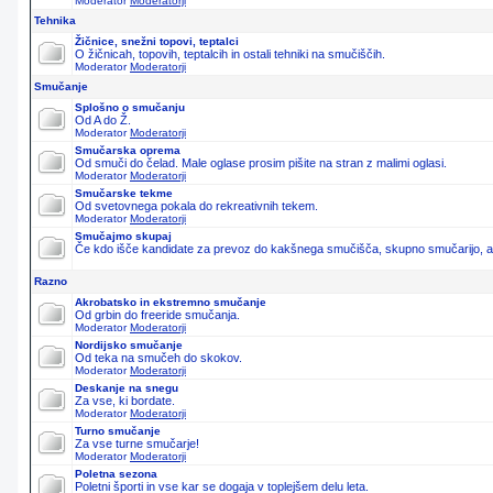
Moderator
Moderatorji
Tehnika
Žičnice, snežni topovi, teptalci
O žičnicah, topovih, teptalcih in ostali tehniki na smučiščih.
Moderator
Moderatorji
Smučanje
Splošno o smučanju
Od A do Ž.
Moderator
Moderatorji
Smučarska oprema
Od smuči do čelad. Male oglase prosim pišite na stran z malimi oglasi.
Moderator
Moderatorji
Smučarske tekme
Od svetovnega pokala do rekreativnih tekem.
Moderator
Moderatorji
Smučajmo skupaj
Če kdo išče kandidate za prevoz do kakšnega smučišča, skupno smučarijo, ali 
Razno
Akrobatsko in ekstremno smučanje
Od grbin do freeride smučanja.
Moderator
Moderatorji
Nordijsko smučanje
Od teka na smučeh do skokov.
Moderator
Moderatorji
Deskanje na snegu
Za vse, ki bordate.
Moderator
Moderatorji
Turno smučanje
Za vse turne smučarje!
Moderator
Moderatorji
Poletna sezona
Poletni športi in vse kar se dogaja v toplejšem delu leta.