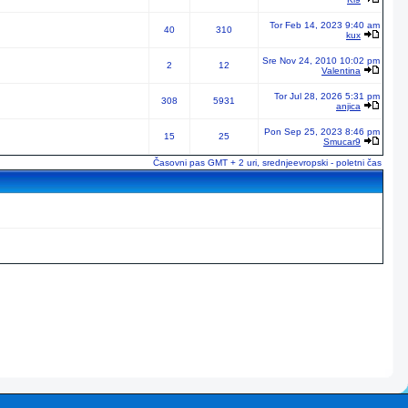
Tor Feb 14, 2023 9:40 am
40
310
kux
Sre Nov 24, 2010 10:02 pm
2
12
Valentina
Tor Jul 28, 2026 5:31 pm
308
5931
anjica
Pon Sep 25, 2023 8:46 pm
15
25
Smucar9
Časovni pas GMT + 2 uri, srednjeevropski - poletni čas