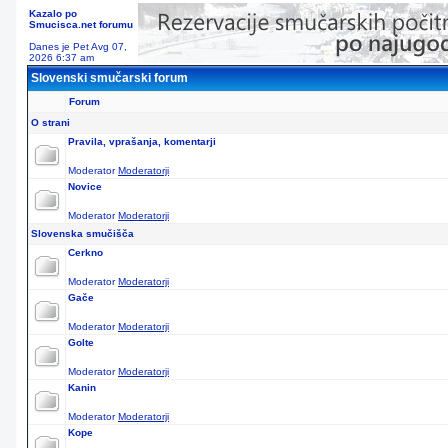
Kazalo po
Smucisca.net forumu
Danes je Pet Avg 07,
2026 6:37 am
Slovenski smučarski forum
Forum
O strani
Pravila, vprašanja, komentarji
Moderator
Moderatorji
Novice
Moderator
Moderatorji
Slovenska smučišča
Cerkno
Moderator
Moderatorji
Gače
Moderator
Moderatorji
Golte
Moderator
Moderatorji
Kanin
Moderator
Moderatorji
Kope