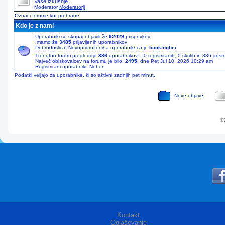
Vaše izkušnje.
Moderator
Moderatorji
Označi forume kot prebrane
Kdo je z nami
Uporabniki so skupaj objavili že
92029
prispevkov
Imamo že
3485
prijavljenih uporabnikov
Dobrodošlica! Novopridruženi/-a uporabnik/-ca je
bookingher
Trenutno forum pregleduje
386
uporabnikov :: 0 registriranih, 0 skritih in 386 gos
Največ obiskovalcev na forumu je bilo:
2495
, dne Pet Jul 10, 2026 10:29 am
Registrirani uporabniki: Noben
Podatki veljajo za uporabnike, ki so aktivni zadnjih pet minut.
Nove objave
© 
Kontakt
Oglaševanje