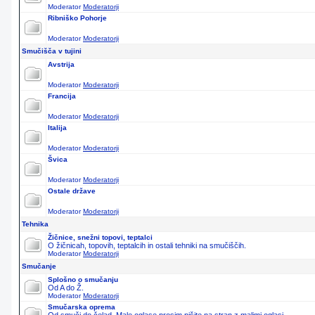
Moderator
Moderatorji
Ribniško Pohorje
Moderator
Moderatorji
Smučišča v tujini
Avstrija
Moderator
Moderatorji
Francija
Moderator
Moderatorji
Italija
Moderator
Moderatorji
Švica
Moderator
Moderatorji
Ostale države
Moderator
Moderatorji
Tehnika
Žičnice, snežni topovi, teptalci
O žičnicah, topovih, teptalcih in ostali tehniki na smučiščih.
Moderator
Moderatorji
Smučanje
Splošno o smučanju
Od A do Ž.
Moderator
Moderatorji
Smučarska oprema