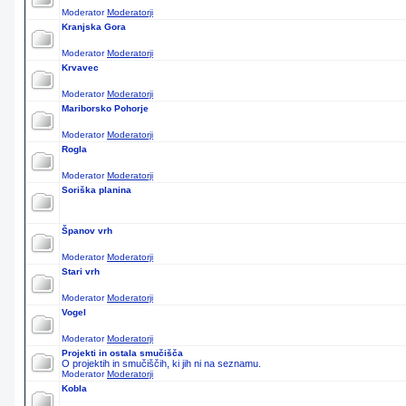
Moderator
Moderatorji
Kranjska Gora
Moderator
Moderatorji
Krvavec
Moderator
Moderatorji
Mariborsko Pohorje
Moderator
Moderatorji
Rogla
Moderator
Moderatorji
Soriška planina
Španov vrh
Moderator
Moderatorji
Stari vrh
Moderator
Moderatorji
Vogel
Moderator
Moderatorji
Projekti in ostala smučišča
O projektih in smučiščih, ki jih ni na seznamu.
Moderator
Moderatorji
Kobla