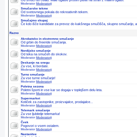
Od smuči do čelad. Male oglase prosim pišite na stran z malimi oglasi.
Moderator
Moderatorji
Smučarske tekme
Od svetovnega pokala do rekreativnih tekem.
Moderator
Moderatorji
Smučajmo skupaj
Če kdo išče kandidate za prevoz do kakšnega smučišča, skupno smučarijo, ali 
Razno
Akrobatsko in ekstremno smučanje
Od grbin do freeride smučanja.
Moderator
Moderatorji
Nordijsko smučanje
Od teka na smučeh do skokov.
Moderator
Moderatorji
Deskanje na snegu
Za vse, ki bordate.
Moderator
Moderatorji
Turno smučanje
Za vse turne smučarje!
Moderator
Moderatorji
Poletna sezona
Poletni športi in vse kar se dogaja v toplejšem delu leta.
Moderator
Moderatorji
Supermarket
Kotiček za zastopnike, proizvajalce, prodajalce...
Moderator
Moderatorji
Telemark smučanje
Za vse ljubitelje telemarka!
Moderator
Moderatorji
Čvek
Pogovori o vsem ostalem.
Moderator
Moderatorji
Nastanitve