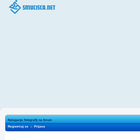
Nalaganje fotografij na forum
Registriraj se
::
Prijava