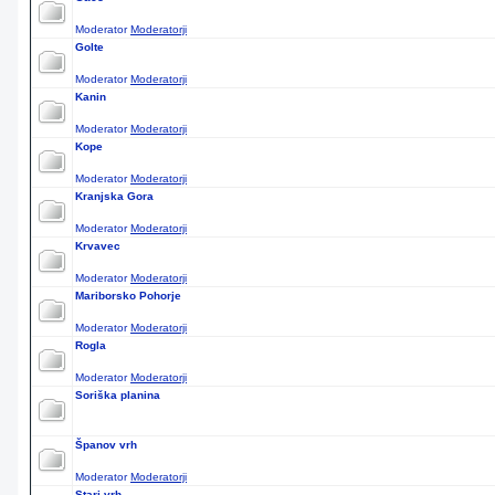
Moderator
Moderatorji
Golte
Moderator
Moderatorji
Kanin
Moderator
Moderatorji
Kope
Moderator
Moderatorji
Kranjska Gora
Moderator
Moderatorji
Krvavec
Moderator
Moderatorji
Mariborsko Pohorje
Moderator
Moderatorji
Rogla
Moderator
Moderatorji
Soriška planina
Španov vrh
Moderator
Moderatorji
Stari vrh