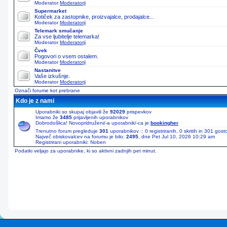
Moderator
Moderatorji
Supermarket
Kotiček za zastopnike, proizvajalce, prodajalce...
Moderator
Moderatorji
Telemark smučanje
Za vse ljubitelje telemarka!
Moderator
Moderatorji
Čvek
Pogovori o vsem ostalem.
Moderator
Moderatorji
Nastanitve
Vaše izkušnje.
Moderator
Moderatorji
Označi forume kot prebrane
Kdo je z nami
Uporabniki so skupaj objavili že
92029
prispevkov
Imamo že
3485
prijavljenih uporabnikov
Dobrodošlica! Novopridruženi/-a uporabnik/-ca je
bookingher
Trenutno forum pregleduje
301
uporabnikov :: 0 registriranih, 0 skritih in 301 gos
Največ obiskovalcev na forumu je bilo:
2495
, dne Pet Jul 10, 2026 10:29 am
Registrirani uporabniki: Noben
Podatki veljajo za uporabnike, ki so aktivni zadnjih pet minut.