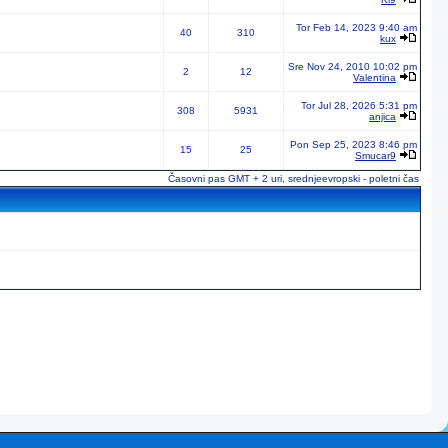
Tor Feb 14, 2023 9:40 am
40
310
kux
Sre Nov 24, 2010 10:02 pm
2
12
Valentina
Tor Jul 28, 2026 5:31 pm
308
5931
anjica
Pon Sep 25, 2023 8:46 pm
15
25
Smucar9
Časovni pas GMT + 2 uri, srednjeevropski - poletni čas