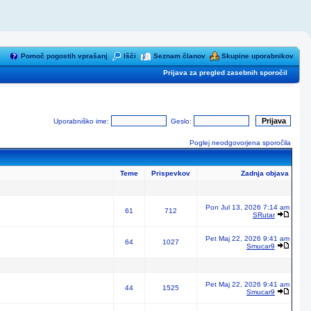
Pomoč pogostih vprašanj
Išči
Seznam članov
Skupine uporabnikov
Prijava za pregled zasebnih sporočil
Uporabniško ime:
Geslo:
Poglej neodgovorjena sporočila
Teme
Prispevkov
Zadnja objava
Pon Jul 13, 2026 7:14 am
61
712
SRutar
Pet Maj 22, 2026 9:41 am
64
1027
Smucar9
Pet Maj 22, 2026 9:41 am
44
1525
Smucar9