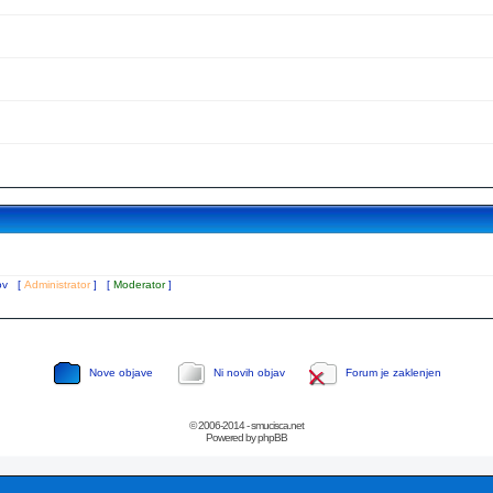
tov [
Administrator
] [
Moderator
]
Nove objave
Ni novih objav
Forum je zaklenjen
© 2006-2014 - smucisca.net
Powered by phpBB