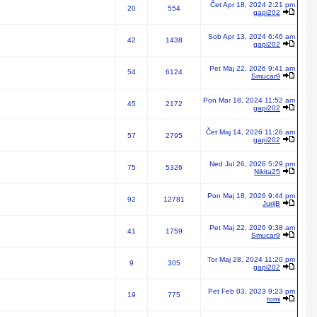
Čet Apr 18, 2024 2:21 pm
20
554
gapi202
Sob Apr 13, 2024 6:46 am
42
1438
gapi202
Pet Maj 22, 2026 9:41 am
54
6124
Smucar9
Pon Mar 18, 2024 11:52 am
45
2172
gapi202
Čet Maj 14, 2026 11:26 am
57
2795
gapi202
Ned Jul 26, 2026 5:29 pm
75
5326
Nikita25
Pon Maj 18, 2026 9:44 pm
92
12781
JurijB
Pet Maj 22, 2026 9:38 am
41
1759
Smucar9
Tor Maj 28, 2024 11:20 pm
9
305
gapi202
Pet Feb 03, 2023 9:23 pm
19
775
tomi