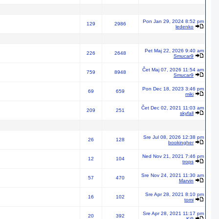
Pon Jan 29, 2024 8:52 pm
129
2986
ledenko
Pet Maj 22, 2026 9:40 am
226
2648
Smucar9
Čet Maj 07, 2026 11:54 am
759
8948
Smucar9
Pon Dec 18, 2023 3:46 pm
69
659
miki
Čet Dec 02, 2021 11:03 am
209
251
skyfall
Sre Jul 08, 2026 12:38 pm
26
128
bookingher
Ned Nov 21, 2021 7:46 pm
12
104
trops
Sre Nov 24, 2021 11:30 am
57
470
Marvin
Sre Apr 28, 2021 8:10 pm
16
102
tomi
Sre Apr 28, 2021 11:17 pm
20
392
Ki9