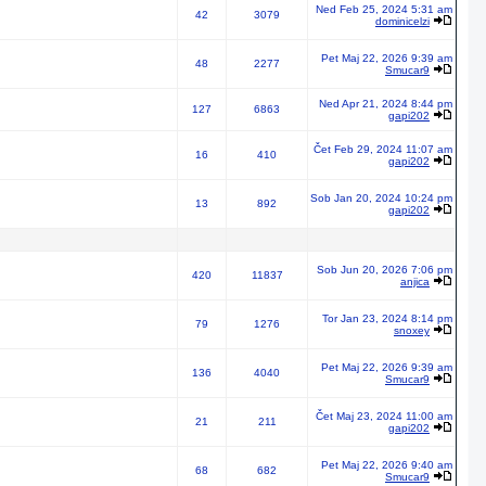
Ned Feb 25, 2024 5:31 am
42
3079
dominicelzi
Pet Maj 22, 2026 9:39 am
48
2277
Smucar9
Ned Apr 21, 2024 8:44 pm
127
6863
gapi202
Čet Feb 29, 2024 11:07 am
16
410
gapi202
Sob Jan 20, 2024 10:24 pm
13
892
gapi202
Sob Jun 20, 2026 7:06 pm
420
11837
anjica
Tor Jan 23, 2024 8:14 pm
79
1276
snoxey
Pet Maj 22, 2026 9:39 am
136
4040
Smucar9
Čet Maj 23, 2024 11:00 am
21
211
gapi202
Pet Maj 22, 2026 9:40 am
68
682
Smucar9