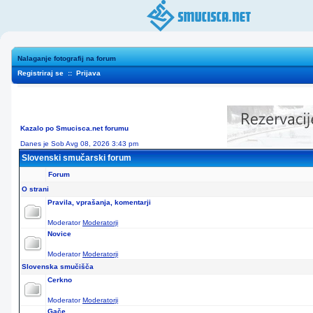
Nalaganje fotografij na forum
Registriraj se
::
Prijava
Kazalo po Smucisca.net forumu
Danes je Sob Avg 08, 2026 3:43 pm
Slovenski smučarski forum
Forum
O strani
Pravila, vprašanja, komentarji
Moderator
Moderatorji
Novice
Moderator
Moderatorji
Slovenska smučišča
Cerkno
Moderator
Moderatorji
Gače