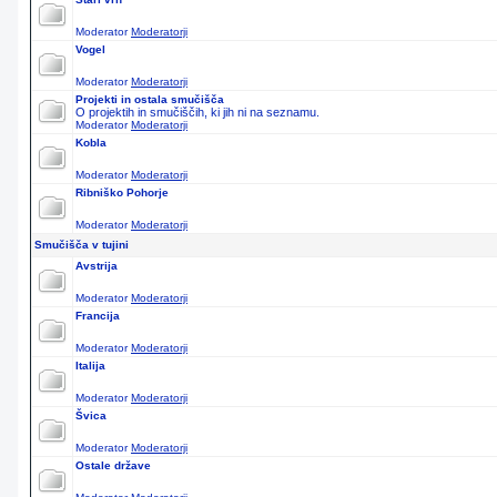
Moderator
Moderatorji
Vogel
Moderator
Moderatorji
Projekti in ostala smučišča
O projektih in smučiščih, ki jih ni na seznamu.
Moderator
Moderatorji
Kobla
Moderator
Moderatorji
Ribniško Pohorje
Moderator
Moderatorji
Smučišča v tujini
Avstrija
Moderator
Moderatorji
Francija
Moderator
Moderatorji
Italija
Moderator
Moderatorji
Švica
Moderator
Moderatorji
Ostale države