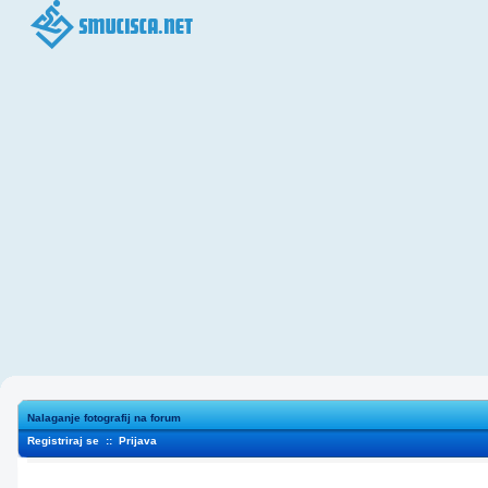
Nalaganje fotografij na forum
Registriraj se
::
Prijava