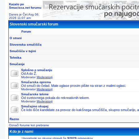
Kazalo po
Smucisca.net forumu
Danes je Čet Avg 06,
2026 11:07 am
Slovenski smučarski forum
Forum
O strani
Slovenska smučišča
Smučišča v tujini
Tehnika
Smučanje
Splošno o smučanju
Od A do Ž.
Moderator
Moderatorji
Smučarska oprema
Od smuči do čelad. Male oglase prosim pišite na stran z malimi oglasi.
Moderator
Moderatorji
Smučarske tekme
Od svetovnega pokala do rekreativnih tekem.
Moderator
Moderatorji
Smučajmo skupaj
Če kdo išče kandidate za prevoz do kakšnega smučišča, skupno smučarijo, ali 
Razno
Označi forume kot prebrane
Kdo je z nami
Uporabniki so skupaj objavili že
92029
prispevkov