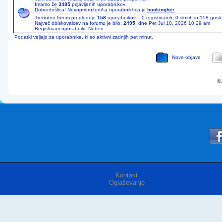
Imamo že
3485
prijavljenih uporabnikov
Dobrodošlica! Novopridruženi/-a uporabnik/-ca je
bookingher
Trenutno forum pregleduje
158
uporabnikov :: 0 registriranih, 0 skritih in 158 gos
Največ obiskovalcev na forumu je bilo:
2495
, dne Pet Jul 10, 2026 10:29 am
Registrirani uporabniki: Noben
Podatki veljajo za uporabnike, ki so aktivni zadnjih pet minut.
Nove objave
© 
Kontakt
Oglaševanje