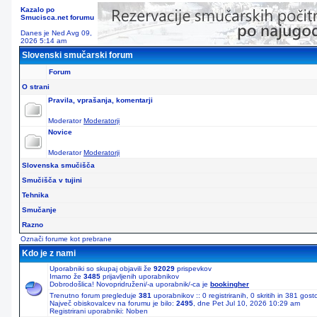
Kazalo po
Smucisca.net forumu
Danes je Ned Avg 09,
2026 5:14 am
Slovenski smučarski forum
Forum
O strani
Pravila, vprašanja, komentarji
Moderator
Moderatorji
Novice
Moderator
Moderatorji
Slovenska smučišča
Smučišča v tujini
Tehnika
Smučanje
Razno
Označi forume kot prebrane
Kdo je z nami
Uporabniki so skupaj objavili že
92029
prispevkov
Imamo že
3485
prijavljenih uporabnikov
Dobrodošlica! Novopridruženi/-a uporabnik/-ca je
bookingher
Trenutno forum pregleduje
381
uporabnikov :: 0 registriranih, 0 skritih in 381 gos
Največ obiskovalcev na forumu je bilo:
2495
, dne Pet Jul 10, 2026 10:29 am
Registrirani uporabniki: Noben