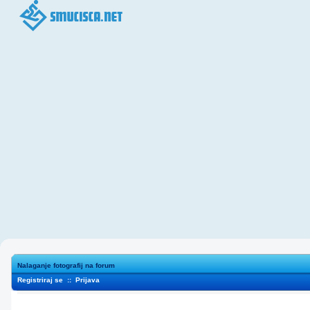
Nalaganje fotografij na forum
Registriraj se
::
Prijava