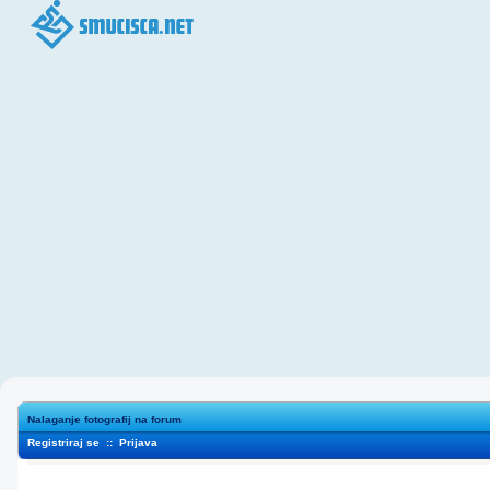
Nalaganje fotografij na forum
Registriraj se
::
Prijava