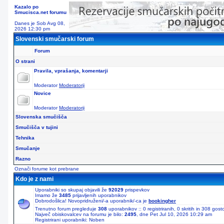
Kazalo po
Smucisca.net forumu
Danes je Sob Avg 08,
2026 12:30 pm
Slovenski smučarski forum
Forum
O strani
Pravila, vprašanja, komentarji
Moderator
Moderatorji
Novice
Moderator
Moderatorji
Slovenska smučišča
Smučišča v tujini
Tehnika
Smučanje
Razno
Označi forume kot prebrane
Kdo je z nami
Uporabniki so skupaj objavili že
92029
prispevkov
Imamo že
3485
prijavljenih uporabnikov
Dobrodošlica! Novopridruženi/-a uporabnik/-ca je
bookingher
Trenutno forum pregleduje
308
uporabnikov :: 0 registriranih, 0 skritih in 308 gos
Največ obiskovalcev na forumu je bilo:
2495
, dne Pet Jul 10, 2026 10:29 am
Registrirani uporabniki: Noben