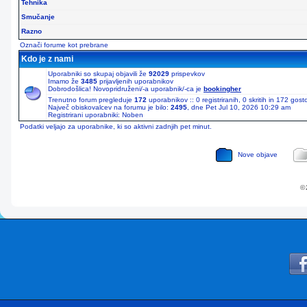
Tehnika
Smučanje
Razno
Označi forume kot prebrane
Kdo je z nami
Uporabniki so skupaj objavili že
92029
prispevkov
Imamo že
3485
prijavljenih uporabnikov
Dobrodošlica! Novopridruženi/-a uporabnik/-ca je
bookingher
Trenutno forum pregleduje
172
uporabnikov :: 0 registriranih, 0 skritih in 172 gos
Največ obiskovalcev na forumu je bilo:
2495
, dne Pet Jul 10, 2026 10:29 am
Registrirani uporabniki: Noben
Podatki veljajo za uporabnike, ki so aktivni zadnjih pet minut.
Nove objave
© 