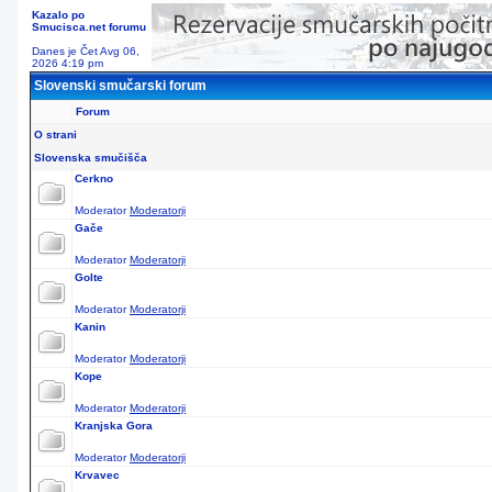
Kazalo po
Smucisca.net forumu
Danes je Čet Avg 06,
2026 4:19 pm
Slovenski smučarski forum
Forum
O strani
Slovenska smučišča
Cerkno
Moderator
Moderatorji
Gače
Moderator
Moderatorji
Golte
Moderator
Moderatorji
Kanin
Moderator
Moderatorji
Kope
Moderator
Moderatorji
Kranjska Gora
Moderator
Moderatorji
Krvavec