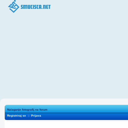
Nalaganje fotografij na forum
Registriraj se
::
Prijava