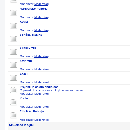
Moderator
Moderatorji
Mariborsko Pohorje
Moderator
Moderatorji
Rogla
Moderator
Moderatorji
Soriška planina
Španov vrh
Moderator
Moderatorji
Stari vrh
Moderator
Moderatorji
Vogel
Moderator
Moderatorji
Projekti in ostala smučišča
O projektih in smučiščih, ki jih ni na seznamu.
Moderator
Moderatorji
Kobla
Moderator
Moderatorji
Ribniško Pohorje
Moderator
Moderatorji
Smučišča v tujini